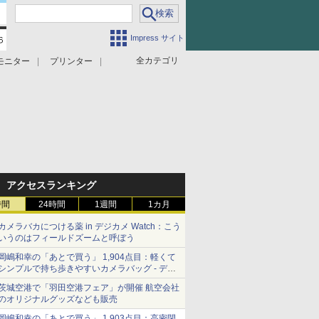
Impress サイト
全カテゴリ
モニター
プリンター
アクセスランキング
時間
24時間
1週間
1カ月
カメラバカにつける薬 in デジカメ Watch：こう
いうのはフィールドズームと呼ぼう
岡嶋和幸の「あとで買う」 1,904点目：軽くて
シンプルで持ち歩きやすいカメラバッグ - デジ
カメ Watch
茨城空港で「羽田空港フェア」が開催 航空会社
のオリジナルグッズなども販売
岡嶋和幸の「あとで買う」 1,903点目：高密閉