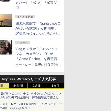
カバーに「α7 V」「α7R VI」
用
イベント告知
四国水族館で「Nightscapeこ
がねいろ2026」が開催中。
夕暮れ時にイルカたちがパフ
ォーマンスを繰り広げる
ニュース
Vlogカメラから“コンパクト
シネマカメラ”へ…DJIが
「Osmo Pocket」を再定義
ポートレート重視の映像設計に
Impress Watchシリーズ 人気記事
時間
24時間
1週間
1カ月
【家電レビュー】手ごわい雑草との戦い、コメ
リの草刈機で完全勝利 掃除機感覚で使えた
ミスド「Mrs. GREEN APPLE」のコラボドーナ
ツ4種、いよいよ発売！