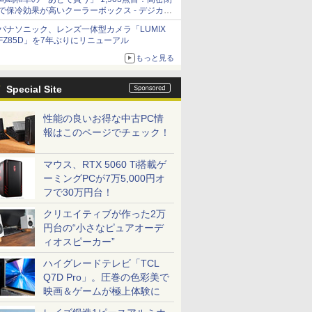
で保冷効果が高いクーラーボックス - デジカメ
Watch
パナソニック、レンズ一体型カメラ「LUMIX
FZ85D」を7年ぶりにリニューアル
もっと見る
Special Site
性能の良いお得な中古PC情
報はこのページでチェック！
マウス、RTX 5060 Ti搭載ゲ
ーミングPCが7万5,000円オ
フで30万円台！
クリエイティブが作った2万
円台の“小さなピュアオーデ
ィオスピーカー”
ハイグレードテレビ「TCL
Q7D Pro」。圧巻の色彩美で
映画＆ゲームが極上体験に