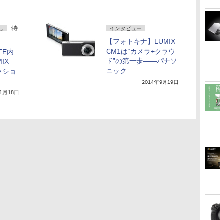
特
し
インタビュー
【フォトキナ】LUMIX
CM1は“カメラ+クラウ
TE内
ド”の第一歩――パナソ
IX
ニック
ッショ
2014年9月19日
11月18日