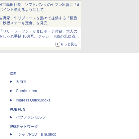
NTT島田社長、ソフトバンクのセブン出資に「d
ポイント使えるようにして」
吉野家、牛リブロースを熱々で提供する「極旨
牛鉄板ステーキ定食」を発売
「リサ・ラーソン」がま口ポーチ付録、大人の
おしゃれ手帖 10月号。ジャカード織の北欧猫デ
ザイン
もっと見る
ICE
天海社
ス
Comic curea
impress QuickBooks
PUBFUN
パブファンセルフ
IPGネットワーク
TシャツPOD pTa.shop