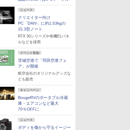
ニュース
クリエイター向け
PC「DAIV」に約1.53kgの
15.3型ノート
RTX 50シリーズや有機ELパネ
ルなどを採用
イベント告知
茨城空港で「羽田空港フェ
ア」が開催
航空会社のオリジナルグッズな
ども販売
キャンペーン
BougeRVのポータブル冷蔵
庫・エアコンなど最大
70％OFFに
ニュース
ボディを傷から守るイージー