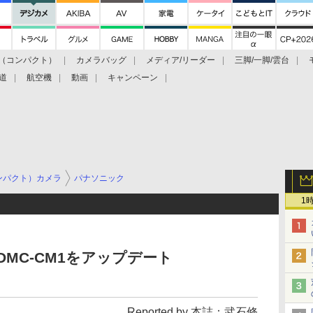
（コンパクト）
カメラバッグ
メディア/リーダー
三脚/一脚/雲台
道
航空機
動画
キャンペーン
ンパクト）カメラ
パナソニック
1
DMC-CM1をアップデート
Reported by 本誌：武石修