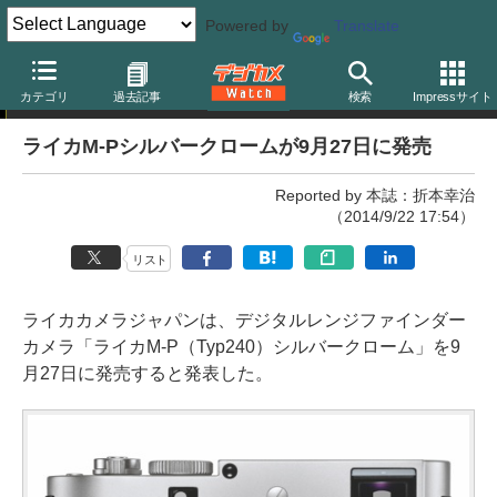
Powered by
Translate
ニュース
カテゴリ
過去記事
検索
Impressサイト
ライカM-Pシルバークロームが9月27日に発売
Reported by 本誌：折本幸治
（2014/9/22 17:54）
リスト
ライカカメラジャパンは、デジタルレンジファインダー
カメラ「ライカM-P（Typ240）シルバークローム」を9
月27日に発売すると発表した。