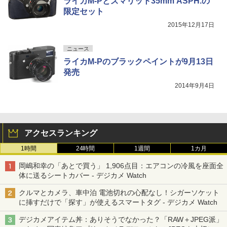
ライカM-Pとズマリット35mm ASPH.の
限定セット
2015年12月17日
ニュース
ライカM-Pのブラックペイントが9月13日
発売
2014年9月4日
アクセスランキング
1時間
24時間
1週間
1カ月
岡嶋和幸の「あとで買う」 1,906点目：エアコンの冷風を座面全
体に送るシートカバー - デジカメ Watch
クルマとカメラ、車中泊 電池切れの心配なし！シガーソケット
に挿すだけで「探す」が使えるスマートタグ - デジカメ Watch
デジカメアイテム丼：ありそうでなかった？「RAW＋JPEG派」