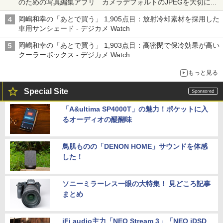
のための写真編集アプリ カメラデフォルトのJPEGを大切にす
る「Filmator」
岡嶋和幸の「あとで買う」 1,905点目：放射冷却素材を採用した
車用サンシェード - デジカメ Watch
岡嶋和幸の「あとで買う」 1,903点目：高密閉で保冷効果が高い
クーラーボックス - デジカメ Watch
もっと見る
Special Site
「A&ultima SP4000T」の魅力！ポケットに入
るオーディオの醍醐味
鳥肌ものの「DENON HOME」サウンドを体感
した！
ソニーミラーレス一眼の大特集！ 見どころ記事
まとめ
iFi audio主力「NEO Stream 3」「NEO iDSD