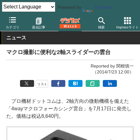
Powered by
Translate
デジカメ Watch
撮影用品
三脚/一脚/雲台
その他
カテゴリ
過去記事
検索
Impressサイト
ニュース
マクロ撮影に便利な2軸スライダーの雲台
Reported by 関根慎一
（2014/7/23 12:00）
リスト
プロ機材ドットコムは、2軸方向の微動機構を備えた
「4wayマクロフォーカシング雲台」を7月17日に発売し
た。価格は税込8,640円。