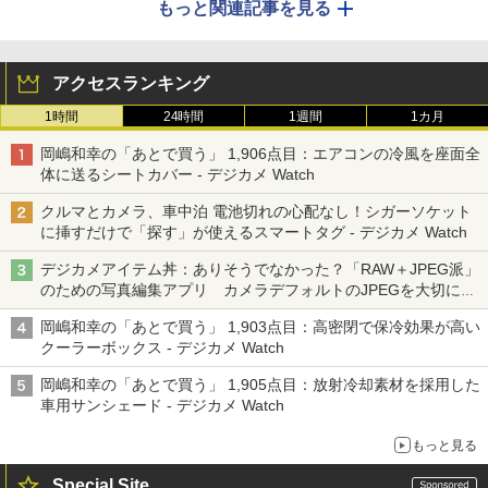
もっと関連記事を見る
アクセスランキング
1時間
24時間
1週間
1カ月
岡嶋和幸の「あとで買う」 1,906点目：エアコンの冷風を座面全
体に送るシートカバー - デジカメ Watch
クルマとカメラ、車中泊 電池切れの心配なし！シガーソケット
に挿すだけで「探す」が使えるスマートタグ - デジカメ Watch
デジカメアイテム丼：ありそうでなかった？「RAW＋JPEG派」
のための写真編集アプリ カメラデフォルトのJPEGを大切にす
る「Filmator」
岡嶋和幸の「あとで買う」 1,903点目：高密閉で保冷効果が高い
クーラーボックス - デジカメ Watch
岡嶋和幸の「あとで買う」 1,905点目：放射冷却素材を採用した
車用サンシェード - デジカメ Watch
もっと見る
Special Site