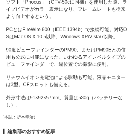
ソフト「Phocus」（CFV-50cに同梱）を使用した際、ラ
イブビデオがカラー表示になり、フレームレートも従来
より向上するという。
PCとはFireWire 800（IEEE 1394b）で接続可能。対応O
SはMac OS X 10.5以降、Windows XP/Vista/7以降。
90度ビューファインダーのPM90、またはPM90Eとの併
用も公式に可能になった。いわゆるアイレベルタイプの
ビューファインダーで、縦位置での撮影に便利。
リチウムイオン充電池による駆動も可能。液晶モニター
は3型。CFスロットも備える。
外形寸法は91×92×57mm。質量は530g（バッテリーな
し）。
（本誌：折本幸治）
編集部のおすすめ記事