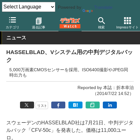
Powered by
Translate
デジカメ Watch
カメラ
中判カメラ/デジタルバック
ハッセルブ
カテゴリ
過去記事
検索
Impressサイト
ニュース
HASSELBLAD、Vシステム用の中判デジタルバッ
ク
5,000万画素CMOSセンサーを採用。ISO6400撮影やJPEG同
時出力も
Reported by 本誌：折本幸治
（2014/7/22 14:52）
リスト
スウェーデンのHASSELBLAD社は7月21日、中判デジタ
ルバック「CFV-50c」を発表した。価格は11,000ユー
ロ。