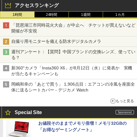
アクセスランキング
1時間
24時間
1週間
1カ月
「琵琶湖三市同時花火大会」が中止へ チケットが買えないなど
開催が不安視
自撮り用モニターを備える防水デジタルカメラ
週刊アンケート：【質問】中国ブランドの交換レンズ、使ってい
る？
新360°カメラ「Insta360 X6」が8月12日（水）に発表か 実機
が当たるキャンペーンも
岡嶋和幸の「あとで買う」 1,906点目：エアコンの冷風を座面全
体に送るシートカバー - デジカメ Watch
もっと見る
Special Site
お値段そのままでメモリ倍増！メモリ32GBの
「お得なゲーミングノート」