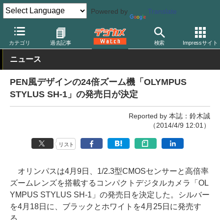
Powered by
Translate
デジカメ Watch
カメラ
レンズ一体型（コンパクト）カメラ
オ
カテゴリ
過去記事
検索
Impressサイト
ニュース
PEN風デザインの24倍ズーム機「OLYMPUS
STYLUS SH-1」の発売日が決定
Reported by 本誌：鈴木誠
（2014/4/9 12:01）
リスト
オリンパスは4月9日、1/2.3型CMOSセンサーと高倍率
ズームレンズを搭載するコンパクトデジタルカメラ「OL
YMPUS STYLUS SH-1」の発売日を決定した。シルバー
を4月18日に、ブラックとホワイトを4月25日に発売す
る。