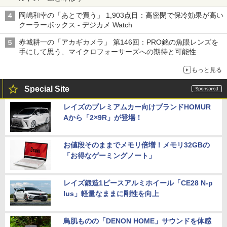
岡嶋和幸の「あとで買う」 1,903点目：高密閉で保冷効果が高い
クーラーボックス - デジカメ Watch
赤城耕一の「アカギカメラ」 第146回：PRO銘の魚眼レンズを
手にして思う、マイクロフォーサーズへの期待と可能性
もっと見る
Special Site
レイズのプレミアムカー向けブランドHOMUR
Aから「2×9R」が登場！
お値段そのままでメモリ倍増！メモリ32GBの
「お得なゲーミングノート」
レイズ鍛造1ピースアルミホイール「CE28 N-p
lus」軽量なままに剛性を向上
鳥肌ものの「DENON HOME」サウンドを体感