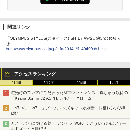
関連リンク
「OLYMPUS STYLUS(スタイラス) SH-1」発売日決定のお知ら
せ
http://www.olympus.co.jp/jp/info/2014a/if140409sh1j.jsp
アクセスランキング
1時間
24時間
1週間
1カ月
逆光時のフレアにこだわったMマウントレンズ 真ちゅう鏡筒の
「Ksana 35mm f/2 ASPH. シルバークローム」
「α7 IV」「α7 III」ズームレンズキットが刷新 同梱レンズがII
型に
カメラバカにつける薬 in デジカメ Watch：こういうのはフィー
ルドズームと呼ぼう