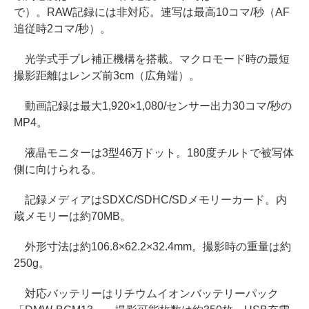
で）。RAW記録には非対応。連写は最高10コマ/秒（AF
追従時2コマ/秒）。
光学式手ブレ補正機構を搭載。マクロモード時の最短
撮影距離はレンズ前3cm（広角端）。
動画記録は最大1,920×1,080/センサー出力30コマ/秒の
MP4。
液晶モニターは3型46万ドット。180度チルトで被写体
側に向けられる。
記録メディアはSDXC/SDHC/SDメモリーカード。内
蔵メモリーは約70MB。
外形寸法は約106.8×62.2×32.4mm。撮影時の重量は約
250g。
対応バッテリーはリチウムイオンバッテリーパック