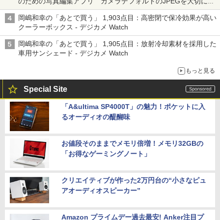
のための写真編集アプリ カメラデフォルトのJPEGを大切にす
る「Filmator」
岡嶋和幸の「あとで買う」 1,903点目：高密閉で保冷効果が高い
クーラーボックス - デジカメ Watch
岡嶋和幸の「あとで買う」 1,905点目：放射冷却素材を採用した
車用サンシェード - デジカメ Watch
もっと見る
Special Site
「A&ultima SP4000T」の魅力！ポケットに入
るオーディオの醍醐味
お値段そのままでメモリ倍増！メモリ32GBの
「お得なゲーミングノート」
クリエイティブが作った2万円台の“小さなピュ
アオーディオスピーカー”
Amazon プライムデー過去最安! Anker注目プ