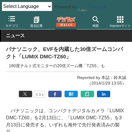
Powered by
Translate
デジカメ Watch
カメラ
レンズ一体型（コンパクト）カメラ
パ
カテゴリ
過去記事
検索
Impressサイト
ニュース
パナソニック、EVFを内蔵した30倍ズームコンパ
クト「LUMIX DMC-TZ60」
180度チルト式モニターの20倍ズーム機「TZ55」も
Reported by 本誌：鈴木誠
（2014/1/29 13:55）
リスト
パナソニックは、コンパクトデジタルカメラ「LUMIX
DMC-TZ60」を2月13日に、「LUMIX DMC-TZ55」を3
月13日に発売する。いずれも海外で先行発表済みの製
品。