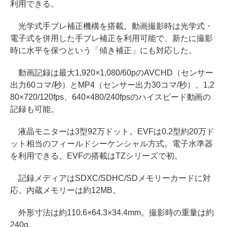
利用できる。
光学式手ブレ補正機構を搭載。動画撮影時は光学式・
電子式を併用した手ブレ補正を利用可能で、新たに撮影
時に水平を保つという「傾き補正」にも対応した。
動画記録は最大1,920×1,080/60pのAVCHD（センサー
出力60コマ/秒）とMP4（センサー出力30コマ/秒）。1,2
80×720/120fps、640×480/240fpsのハイスピード動画の
記録も可能。
液晶モニターは3型92万ドット。EVFは0.2型約20万ド
ット相当のフィールドシーケンシャル方式。電子水準器
を利用できる。EVFの搭載はTZシリーズで初。
記録メディアはSDXC/SDHC/SDメモリーカードに対
応。内蔵メモリーは約12MB。
外形寸法は約110.6×64.3×34.4mm。撮影時の重量は約
240g。