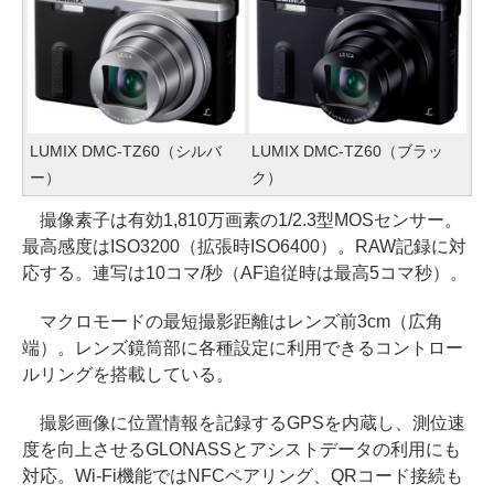
LUMIX DMC-TZ60（シルバ
LUMIX DMC-TZ60（ブラッ
ー）
ク）
撮像素子は有効1,810万画素の1/2.3型MOSセンサー。
最高感度はISO3200（拡張時ISO6400）。RAW記録に対
応する。連写は10コマ/秒（AF追従時は最高5コマ秒）。
マクロモードの最短撮影距離はレンズ前3cm（広角
端）。レンズ鏡筒部に各種設定に利用できるコントロー
ルリングを搭載している。
撮影画像に位置情報を記録するGPSを内蔵し、測位速
度を向上させるGLONASSとアシストデータの利用にも
対応。Wi-Fi機能ではNFCペアリング、QRコード接続も