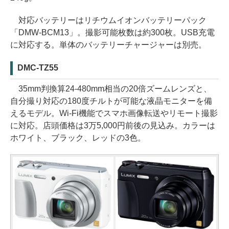
対応バッテリーはリチウムイオンバッテリーパック
「DMW-BCM13」。撮影可能枚数は約300枚。USB充電
に対応する。単体のバッテリーチャージャーは別売。
DMC-TZ55
35mm判換算24-480mm相当の20倍ズームレンズと、
自分撮り対応の180度チルトが可能な液晶モニターを備
えるモデル。Wi-Fi機能でスマホ画像転送やリモート撮影
に対応。店頭価格は3万5,000円前後の見込み。カラーは
ホワイト、ブラック、レッドの3色。