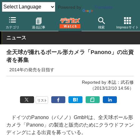
Powered by
Translate
デジカメ Watch
カメラ
レンズ一体型（コンパクト）カメラ
そ
カテゴリ
過去記事
検索
Impressサイト
ニュース
全天球が撮れるボール形カメラ「Panono」の出資
者を募集
2014年の発売を目指す
Reported by 本誌：武石修
（2013/12/10 14:56）
リスト
ドイツのPanono（パノノ）GmbHは、全天球ボール形
カメラ「Panono」の製造と販売のためにクラウドファン
ディングによる出資を募っている。