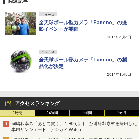
関連記事
ニュース
全天球ボール型カメラ「Panono」の撮
影イベントが開催
2014年4月4日
ニュース
全天球ボール形カメラ「Panono」の製
品化が決定
2014年1月8日
アクセスランキング
1時間
24時間
1週間
1カ月
岡嶋和幸の「あとで買う」 1,905点目：放射冷却素材を採用した
車用サンシェード - デジカメ Watch