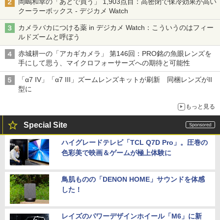
岡嶋和幸の「あとで買う」 1,903点目：高密閉で保冷効果が高い
クーラーボックス - デジカメ Watch
カメラバカにつける薬 in デジカメ Watch：こういうのはフィー
ルドズームと呼ぼう
赤城耕一の「アカギカメラ」 第146回：PRO銘の魚眼レンズを
手にして思う、マイクロフォーサーズへの期待と可能性
「α7 IV」「α7 III」ズームレンズキットが刷新 同梱レンズがII
型に
もっと見る
Special Site
ハイグレードテレビ「TCL Q7D Pro」。圧巻の
色彩美で映画＆ゲームが極上体験に
鳥肌ものの「DENON HOME」サウンドを体感
した！
レイズのパワーデザインホイール「M6」に新