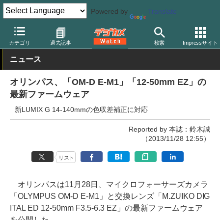
Powered by
Translate
デジカメ Watch
カメラ
ミラーレスカメラ
オリンパス
カテゴリ
過去記事
検索
Impressサイト
ニュース
オリンパス、「OM-D E-M1」「12-50mm EZ」の
最新ファームウェア
新LUMIX G 14-140mmの色収差補正に対応
Reported by 本誌：鈴木誠
（2013/11/28 12:55）
リスト
オリンパスは11月28日、マイクロフォーサーズカメラ
「OLYMPUS OM-D E-M1」と交換レンズ「M.ZUIKO DIG
ITAL ED 12-50mm F3.5-6.3 EZ」の最新ファームウェア
を公開した。