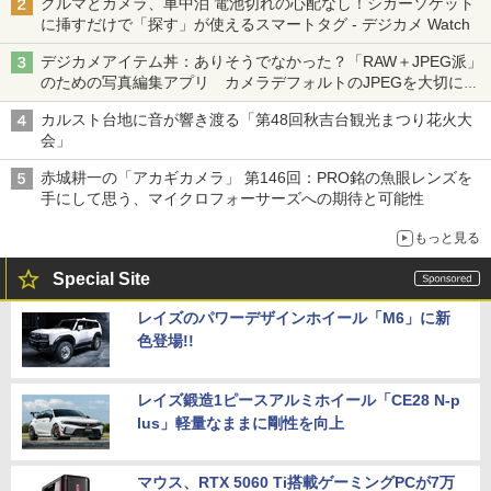
クルマとカメラ、車中泊 電池切れの心配なし！シガーソケット
に挿すだけで「探す」が使えるスマートタグ - デジカメ Watch
デジカメアイテム丼：ありそうでなかった？「RAW＋JPEG派」
のための写真編集アプリ カメラデフォルトのJPEGを大切にす
る「Filmator」
カルスト台地に音が響き渡る「第48回秋吉台観光まつり花火大
会」
赤城耕一の「アカギカメラ」 第146回：PRO銘の魚眼レンズを
手にして思う、マイクロフォーサーズへの期待と可能性
もっと見る
Special Site
レイズのパワーデザインホイール「M6」に新
色登場!!
レイズ鍛造1ピースアルミホイール「CE28 N-p
lus」軽量なままに剛性を向上
マウス、RTX 5060 Ti搭載ゲーミングPCが7万