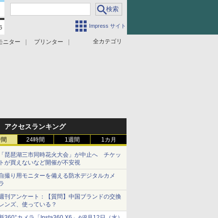
Impress サイト
全カテゴリ
モニター
プリンター
アクセスランキング
時間
24時間
1週間
1カ月
「琵琶湖三市同時花火大会」が中止へ チケッ
トが買えないなど開催が不安視
自撮り用モニターを備える防水デジタルカメ
ラ
週刊アンケート：【質問】中国ブランドの交換
レンズ、使っている？
新360°カメラ「Insta360 X6」が8月12日（水）