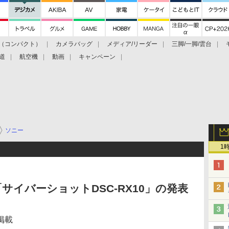
（コンパクト）
カメラバッグ
メディア/リーダー
三脚/一脚/雲台
道
航空機
動画
キャンペーン
ソニー
1
「サイバーショットDSC-RX10」の発表
掲載