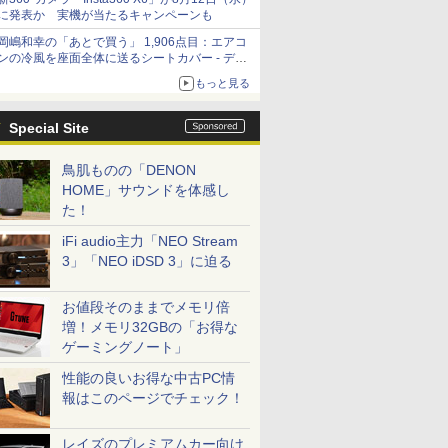
に発表か 実機が当たるキャンペーンも
岡嶋和幸の「あとで買う」 1,906点目：エアコ
ンの冷風を座面全体に送るシートカバー - デジ
カメ Watch
もっと見る
Special Site
鳥肌ものの「DENON
HOME」サウンドを体感し
た！
iFi audio主力「NEO Stream
3」「NEO iDSD 3」に迫る
お値段そのままでメモリ倍
増！メモリ32GBの「お得な
ゲーミングノート」
性能の良いお得な中古PC情
報はこのページでチェック！
レイズのプレミアムカー向け