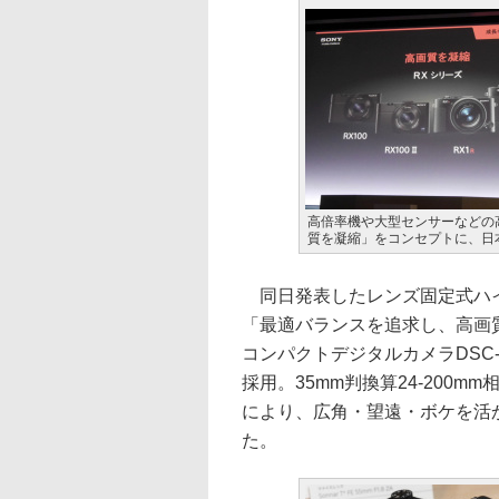
高倍率機や大型センサーなどの
質を凝縮」をコンセプトに、日
同日発表したレンズ固定式ハイズ
「最適バランスを追求し、高画
コンパクトデジタルカメラDSC-
採用。35mm判換算24-200
により、広角・望遠・ボケを活
た。