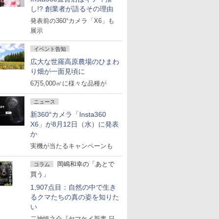
し!? 創業者が語るその理由
発表前の360°カメラ「X6」も
展示
イベント告知
広大な世羅高原農場のひまわ
り畑が一面見頃に
6万5,000㎡に様々な品種が
ニュース
新360°カメラ「Insta360
X6」が8月12日（水）に発表
か
実機が当たるキャンペーンも
岡嶋和幸の「あとで
コラム
買う」
1,907点目：自然の中で生き
るクマたちの真の姿を知りた
い
二神慎之介『ヤマケイ新書 日