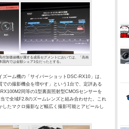
高付加価値機が属する成長セグメントにおいては、「高画
本国内では金額シェア1位だったとする。
ーム機の「サイバーショットDSC-RX10」は、
質での撮影機会を増やす」という1台で、定評ある
RX100M2同等の1型裏面照射型CMOSセンサーを
mm相当で全域F2.8のズームレンズと組み合わせた。これ
かしたマクロ撮影など幅広く撮影可能とアピールし