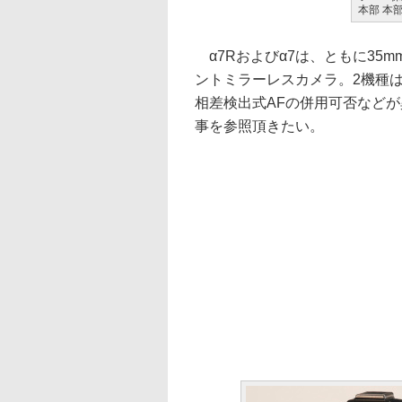
本部 本
α7Rおよびα7は、ともに35
ントミラーレスカメラ。2機種
相差検出式AFの併用可否など
事を参照頂きたい。