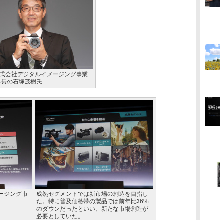
式会社デジタルイメージング事業
部長の石塚茂樹氏
ージング市
成熟セグメントでは新市場の創造を目指し
た。特に普及価格帯の製品では前年比36%
のダウンだったといい、新たな市場創造が
必要としていた。