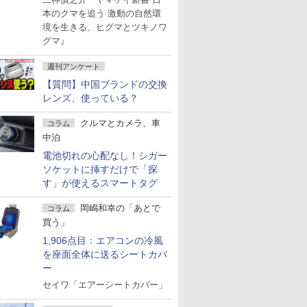
本のクマを追う 激動の自然環
境を生きる、ヒグマとツキノワ
グマ』
週刊アンケート
【質問】中国ブランドの交換
レンズ、使っている？
クルマとカメラ、車
コラム
中泊
電池切れの心配なし！シガー
ソケットに挿すだけで「探
す」が使えるスマートタグ
岡嶋和幸の「あとで
コラム
買う」
1,906点目：エアコンの冷風
を座面全体に送るシートカバ
ー
セイワ「エアーシートカバー」