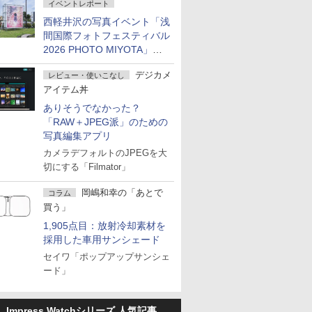
イベントレポート
西軽井沢の写真イベント「浅
間国際フォトフェスティバル
2026 PHOTO MIYOTA」が
開幕
デジカメ
レビュー・使いこなし
アイテム丼
ありそうでなかった？
「RAW＋JPEG派」のための
写真編集アプリ
カメラデフォルトのJPEGを大
切にする「Filmator」
岡嶋和幸の「あとで
コラム
買う」
1,905点目：放射冷却素材を
採用した車用サンシェード
セイワ「ポップアップサンシェ
ード」
Impress Watchシリーズ 人気記事