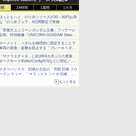
時間
24時間
1週間
1カ月
ほっともっと、のり弁シリーズが30～90円お得
な「のり弁フェア」4日間限定で実施
「実物大ユニコーンガンダム立像」フィナーレ
企画、特別映像「UNICORN GUNDAM Statue
― BEYOND POSSIBILITY ―」が8月22日から
カーメイト、ペダルを物理的に固定することで
10日間限定で上映
車両の発進・盗難を防止する「ブレーキペダル
ロック1」
「サクラエディタ」に約3年8カ月ぶりの更新、
ダークモード/EditorConfig/IVSなどに対応／複
数の脆弱性に対処したセキュリティアップデー
スターバックス、巨峰が主役の「芳醇 巨峰 フロ
ト
ーズン ティー」「チラックス ソーダ 巨峰」発
売
もっと見る