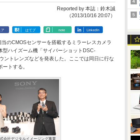
Reported by 本誌：鈴木誠
（2013/10/16 20:07）
ェア
はてブ
note
LinkedIn
相当のCMOSセンサーを搭載するミラーレスカメラ
一体型ハイズーム機「サイバーショットDSC-
マウントレンズなどを発表した。ここでは同日に行な
ポートする。
式会社デジタルイメージング事業