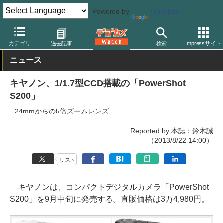
Powered by
Translate
デジカメ Watch
カメラ
レンズ一体型（コンパクト）カメラ
キ
カテゴリ
過去記事
検索
Impressサイト
ニュース
キヤノン、1/1.7型CCD搭載の「PowerShot
S200」
24mmからの5倍ズームレンズ
Reported by 本誌：鈴木誠
（2013/8/22 14:00）
リスト
キヤノンは、コンパクトデジタルカメラ「PowerShot
S200」を9月中旬に発売する。直販価格は3万4,980円。