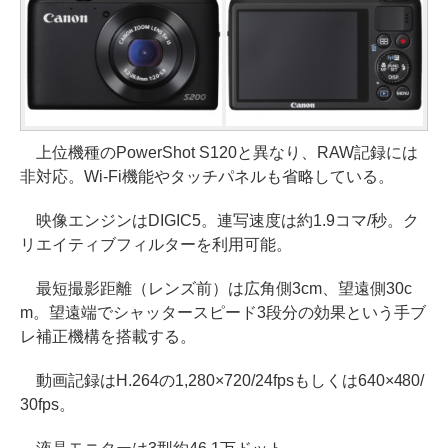
上位機種のPowerShot S120と異なり、RAW記録には
非対応。Wi-Fi機能やタッチパネルも省略している。
映像エンジンはDIGIC5。連写速度は約1.9コマ/秒。ク
リエイティブフィルターを利用可能。
最短撮影距離（レンズ前）は広角側3cm、望遠側30c
m。望遠端でシャッタースピード3段分の効果という手ブ
レ補正機構を搭載する。
動画記録はH.264の1,280×720/24fpsもしくは640×480/
30fps。