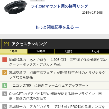
ニュース
ライカMマウント用の接写リング
2015年1月26日
もっと関連記事を見る
アクセスランキング
1時間
24時間
1週間
1カ月
岡嶋和幸の「あとで買う」 1,903点目：高密閉で保冷効果が高い
クーラーボックス - デジカメ Watch
茨城空港で「羽田空港フェア」が開催 航空会社のオリジナルグ
ッズなども販売
「ニコンD780」に最新ファームウェアアップデート
ChatGPT内でアドビ製品の機能が使える統合プラグイン 画
像・動画の作成を対話で
赤城耕一の「アカギカメラ」 第146回：PRO銘の魚眼レンズを