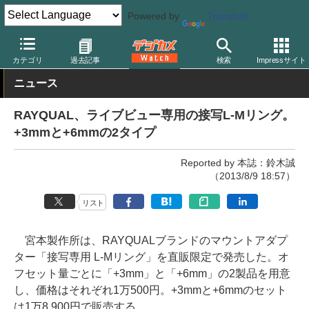
Powered by
Translate
デジカメ Watch
レンズ
マウントアダプター
レイクォール
カテゴリ
過去記事
検索
Impressサイト
ニュース
RAYQUAL、ライブビュー専用の接写L-Mリング。
+3mmと+6mmの2タイプ
Reported by 本誌：鈴木誠
（2013/8/9 18:57）
リスト
宮本製作所は、RAYQUALブランドのマウントアダプ
ター「接写専用 L-Mリング」を直販限定で発売した。オ
フセット量ごとに「+3mm」と「+6mm」の2製品を用意
し、価格はそれぞれ1万500円。+3mmと+6mmのセット
は1万8,900円で販売する。