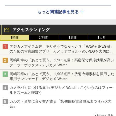
もっと関連記事を見る
アクセスランキング
1時間
24時間
1週間
1カ月
デジカメアイテム丼：ありそうでなかった？「RAW＋JPEG派」
のための写真編集アプリ カメラデフォルトのJPEGを大切にす
る「Filmator」
岡嶋和幸の「あとで買う」 1,903点目：高密閉で保冷効果が高い
クーラーボックス - デジカメ Watch
岡嶋和幸の「あとで買う」 1,905点目：放射冷却素材を採用した
車用サンシェード - デジカメ Watch
カメラバカにつける薬 in デジカメ Watch：こういうのはフィー
ルドズームと呼ぼう
カルスト台地に音が響き渡る「第48回秋吉台観光まつり花火大
会」
もっと見る