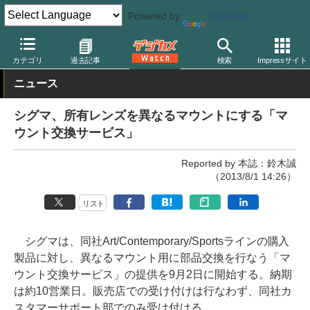
Powered by
Translate
デジカメ Watch
レンズ
交換レンズ
シグマ
カテゴリ
過去記事
検索
Impressサイト
ニュース
シグマ、所有レンズを異なるマウントにする「マ
ウント交換サービス」
Reported by 本誌：鈴木誠
（2013/8/1 14:26）
リスト
シグマは、同社Art/Contemporary/Sportsラインの購入
製品に対し、異なるマウント用に部品交換を行なう「マ
ウント交換サービス」の提供を9月2日に開始する。納期
は約10営業日。販売店での受け付けは行なわず、同社カ
スタマーサポート部でのみ受け付ける。