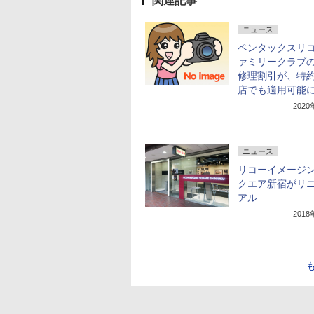
関連記事
ニュース
ペンタックスリ
ァミリークラブの
修理割引が、特
店でも適用可能
202
ニュース
リコーイメージ
クエア新宿がリ
アル
201