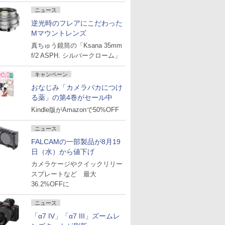
ニュース
逆光時のフレアにこだわった
Mマウントレンズ
真ちゅう鏡筒の「Ksana 35mm
f/2 ASPH. シルバークローム」
キャンペーン
おなじみ「カメラバカにつけ
る薬」の第4巻がセール中
Kindle版がAmazonで50%OFF
ニュース
FALCAMの一部製品が8月19
日（水）から値下げ
カメラケージやクイックリリー
スプレートなど 最大
36.2%OFFに
ニュース
「α7 IV」「α7 III」ズームレ