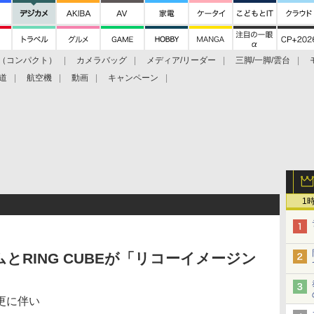
（コンパクト）
カメラバッグ
メディア/リーダー
三脚/一脚/雲台
道
航空機
動画
キャンペーン
1
とRING CUBEが「リコーイメージン
更に伴い