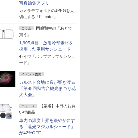
写真編集アプリ
カメラデフォルトのJPEGを大
切にする「Filmator」
岡嶋和幸の「あとで
コラム
買う」
1,905点目：放射冷却素材を
採用した車用サンシェード
セイワ「ポップアップサンシェ
ード」
イベント告知
カルスト台地に音が響き渡る
「第48回秋吉台観光まつり花
火大会」
【厳選】本日のお買
ニュース
い得商品
車内の温度上昇を緩やかにす
る「遮光マジカルシェード」
が42%OFF