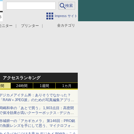
Impress サイト
全カテゴリ
モニター
プリンター
アクセスランキング
時間
24時間
1週間
1カ月
デジカメアイテム丼：ありそうでなかった？
「RAW＋JPEG派」のための写真編集アプリ
カメラデフォルトのJPEGを大切にする
岡嶋和幸の「あとで買う」 1,903点目：高密閉
「Filmator」
で保冷効果が高いクーラーボックス - デジカメ
Watch
赤城耕一の「アカギカメラ」 第146回：PRO銘
の魚眼レンズを手にして思う、マイクロフォー
サーズへの期待と可能性
カメラバカにつける薬 in デジカメ Watch：こう