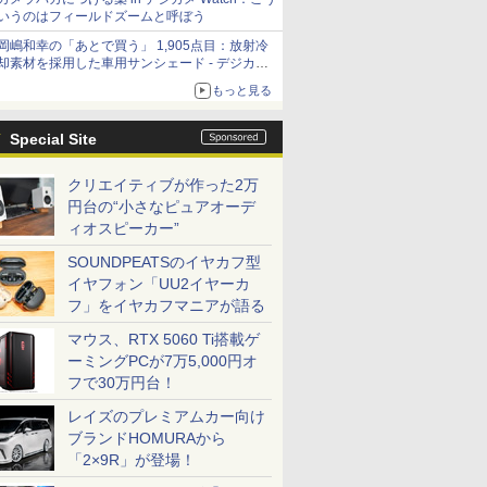
いうのはフィールドズームと呼ぼう
岡嶋和幸の「あとで買う」 1,905点目：放射冷
却素材を採用した車用サンシェード - デジカメ
Watch
もっと見る
Special Site
クリエイティブが作った2万
円台の“小さなピュアオーデ
ィオスピーカー”
SOUNDPEATSのイヤカフ型
イヤフォン「UU2イヤーカ
フ」をイヤカフマニアが語る
マウス、RTX 5060 Ti搭載ゲ
ーミングPCが7万5,000円オ
フで30万円台！
レイズのプレミアムカー向け
ブランドHOMURAから
「2×9R」が登場！