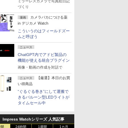
ミラーレスカメラで写真絵日記
づくり
カメラバカにつける薬
漫画
in デジカメ Watch
こういうのはフィールドズー
ムと呼ぼう
ニュース
ChatGPT内でアドビ製品の
機能が使える統合プラグイン
画像・動画の作成を対話で
【厳選】本日のお買
ニュース
い得商品
“ぐるぐる巻き”にして運搬で
きるバルーン型LEDライトが
タイムセール中
Impress Watchシリーズ 人気記事
時間
24時間
1週間
1カ月