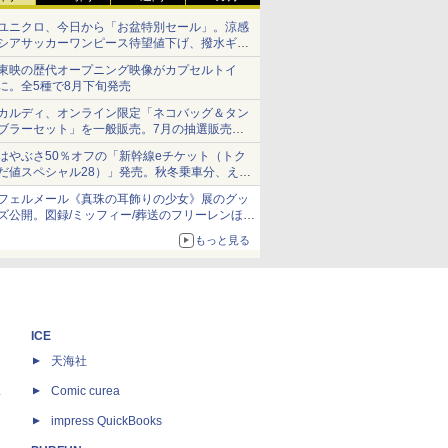
ユニクロ、今日から「お盆特別セール」。涼感
シアサッカーワンピース待望値下げ、撥水ギア
ショーツは1990円に
東映の歴代オープニング映像がカプセルトイ
に。全5種で8月下旬発売
カルディ、オンライン限定「ネコバッグ＆タン
ブラーセット」を一般販売。7月の抽選販売の
当選無効分
はやぶさ50％オフの「新幹線eチケット（トク
だ値スペシャル28）」発売。秋冬乗車分、えき
ねっと限定
フェルメール《真珠の耳飾りの少女》展のグッ
ズ公開。図録/ミッフィー/葬送のフリーレンほ
か、注目ブランドコラボが実現
もっと見る
ICE
天海社
ス
Comic curea
impress QuickBooks