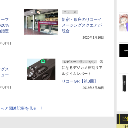
ニュース
コーフ
新宿・銀座のリコーイ
20%
メージングスクエアが
約指定
統合
に
2020年1月16日
0年5月1日
気
レビュー・使いこなし
になるデジカメ長期リア
ングス
ルタイムレポート
ニュー
リコーGR【第3回】
8年2月1日
2013年8月30日
もっと関連記事を見る
1