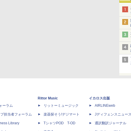
Rittor Music
イカロス出版
dフォーラム
リットーミュージック
AIRLINEweb
ップ担当者フォーラム
楽器探そう!デジマート
Jディフェンスニュー
ness Library
TシャツPOD T-OD
通訳翻訳ジャーナル