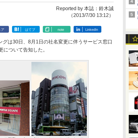
Reported by 本誌：鈴木誠
（2013/7/30 13:12）
ェア
はてブ
note
LinkedIn
グは30日、8月1日の社名変更に伴うサービス窓口
変更について告知した。