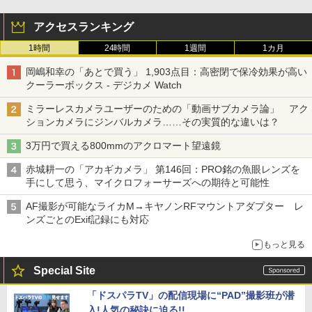
アクセスランキング
1時間
24時間
1週間
1カ月
岡嶋和幸の「あとで買う」 1,903点目：高密閉で保冷効果が高い
クーラーボックス - デジカメ Watch
ミラーレスカメラユーザーのための「動画サブカメラ論」 アク
ションカメラにジンバルカメラ……その実質的な違いは？
3万円で買える800mmのアクロマート望遠鏡
赤城耕一の「アカギカメラ」 第146回：PRO銘の魚眼レンズを
手にして思う、マイクロフォーサーズへの期待と可能性
AF撮影が可能なライカM→キヤノンRFマウントアダプター レ
ンズごとのExif記録にも対応
もっと見る
Special Site
「ドスパラTV」の配信現場に“PAD”撮影班が潜
入!人気の秘訣に迫る!!