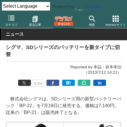
Powered by
Translate
デジカメ Watch
カメラ
一眼レフカメラ
シグマ
カテゴリ
過去記事
検索
Impressサイト
ニュース
シグマ、SDシリーズのバッテリーを新タイプに切
替
Reported by 本誌：折本幸治
（2013/7/12 14:21）
リスト
株式会社シグマは、SDシリーズ用の新型バッテリーパ
ック「BP-22」を7月19日に発売する。価格は7,140円。
従来の「BP-21」は販売終了となる。