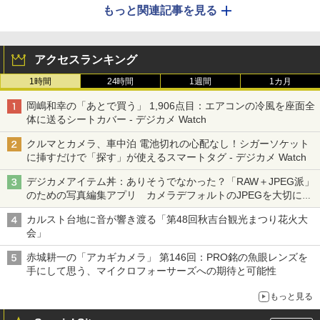
もっと関連記事を見る
アクセスランキング
1時間
24時間
1週間
1カ月
岡嶋和幸の「あとで買う」 1,906点目：エアコンの冷風を座面全
体に送るシートカバー - デジカメ Watch
クルマとカメラ、車中泊 電池切れの心配なし！シガーソケット
に挿すだけで「探す」が使えるスマートタグ - デジカメ Watch
デジカメアイテム丼：ありそうでなかった？「RAW＋JPEG派」
のための写真編集アプリ カメラデフォルトのJPEGを大切にす
る「Filmator」
カルスト台地に音が響き渡る「第48回秋吉台観光まつり花火大
会」
赤城耕一の「アカギカメラ」 第146回：PRO銘の魚眼レンズを
手にして思う、マイクロフォーサーズへの期待と可能性
もっと見る