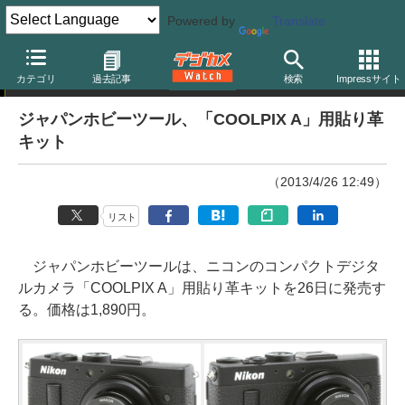
Powered by
Translate
ニュース
カテゴリ
過去記事
検索
Impressサイト
ジャパンホビーツール、「COOLPIX A」用貼り革
キット
（2013/4/26 12:49）
リスト
ジャパンホビーツールは、ニコンのコンパクトデジタ
ルカメラ「COOLPIX A」用貼り革キットを26日に発売す
る。価格は1,890円。