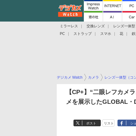
ミラーレス
交換レンズ
レンズ一体型
PC
ストラップ
スマホ
花
鉄
デジカメ Watch
カメラ
レンズ一体型（コ
【CP+】“二眼レフカメ
メを展示したGLOBAL・
ポスト
リスト
シ