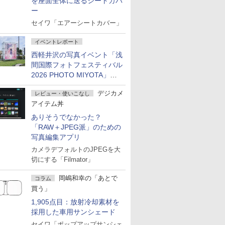
を座面全体に送るシートカバ
ー
セイワ「エアーシートカバー」
イベントレポート
西軽井沢の写真イベント「浅
間国際フォトフェスティバル
2026 PHOTO MIYOTA」が
開幕
デジカメ
レビュー・使いこなし
アイテム丼
ありそうでなかった？
「RAW＋JPEG派」のための
写真編集アプリ
カメラデフォルトのJPEGを大
切にする「Filmator」
岡嶋和幸の「あとで
コラム
買う」
1,905点目：放射冷却素材を
採用した車用サンシェード
セイワ「ポップアップサンシェ