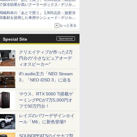
「Filmator」
で保冷効果が高いクーラーボックス - デジカメ
Watch
岡嶋和幸の「あとで買う」 1,905点目：放射冷
却素材を採用した車用サンシェード - デジカメ
Watch
もっと見る
Special Site
クリエイティブが作った2万
円台の“小さなピュアオーデ
ィオスピーカー”
iFi audio主力「NEO Stream
3」「NEO iDSD 3」に迫る
マウス、RTX 5060 Ti搭載ゲ
ーミングPCが7万5,000円オ
フで30万円台！
レイズのパワーデザインホイ
ール「M6」に新色登場!!
SOUNDPEATSのイヤカフ型