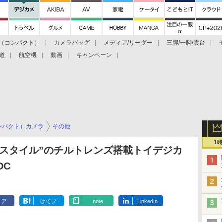
（コンパクト）
カメラバッグ
メディア/リーダー
三脚/一脚/雲台
道
航空機
動画
キャンペーン
ンパクト）カメラ
その他
1
ラスタイル”のチルトレンズ搭載トイデジカ
DC
ェア
はてブ
note
LinkedIn