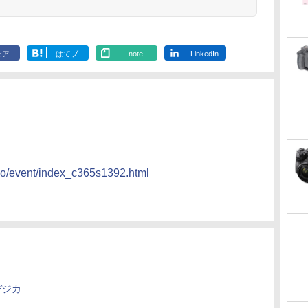
ェア
はてブ
note
LinkedIn
kno/event/index_c365s1392.html
デジカ