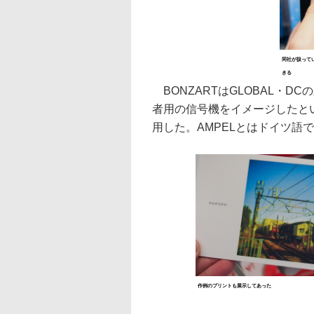
同社が扱って
きる
BONZARTはGLOBAL・D
者用の信号機をイメージしたと
用した。AMPELとはドイツ語
作例のプリントも展示してあった