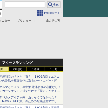
Impress サイト
全カテゴリ
モニター
プリンター
アクセスランキング
時間
24時間
1週間
1カ月
岡嶋和幸の「あとで買う」 1,906点目：エアコ
ンの冷風を座面全体に送るシートカバー - デジ
カメ Watch
クルマとカメラ、車中泊 電池切れの心配なし！
シガーソケットに挿すだけで「探す」が使える
スマートタグ - デジカメ Watch
デジカメアイテム丼：ありそうでなかった？
「RAW＋JPEG派」のための写真編集アプリ
カメラデフォルトのJPEGを大切にする
岡嶋和幸の「あとで買う」 1,903点目：高密閉