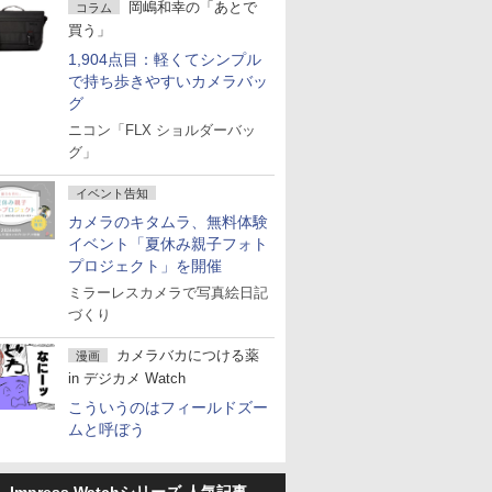
岡嶋和幸の「あとで
コラム
買う」
1,904点目：軽くてシンプル
で持ち歩きやすいカメラバッ
グ
ニコン「FLX ショルダーバッ
グ」
イベント告知
カメラのキタムラ、無料体験
イベント「夏休み親子フォト
プロジェクト」を開催
ミラーレスカメラで写真絵日記
づくり
カメラバカにつける薬
漫画
in デジカメ Watch
こういうのはフィールドズー
ムと呼ぼう