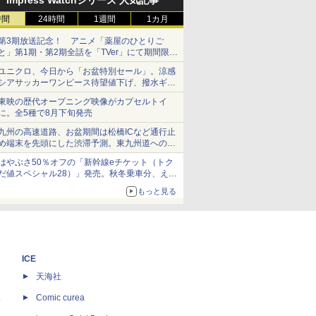
Impress Watchシリーズ 人気記事
時間
24時間
1週間
1カ月
第3期放送記念！ アニメ「薬屋のひとりご
と」第1期・第2期全話を「TVer」にて期間限定
で順次無料配信開始
ユニクロ、今日から「お盆特別セール」。涼感
シアサッカーワンピース待望値下げ、撥水ギア
ショーツは1990円に
東映の歴代オープニング映像がカプセルトイ
に。全5種で8月下旬発売
九州の高速道路、お盆期間は松橋ICなど通行止
め端末を先頭にした渋滞予測。東九州道への迂
回は料金調整を実施
はやぶさ50％オフの「新幹線eチケット（トク
だ値スペシャル28）」発売。秋冬乗車分、えき
ねっと限定
もっと見る
ICE
天海社
ス
Comic curea