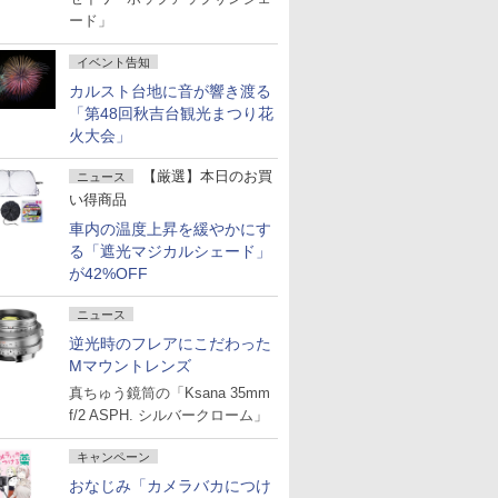
ード」
イベント告知
カルスト台地に音が響き渡る
「第48回秋吉台観光まつり花
火大会」
【厳選】本日のお買
ニュース
い得商品
車内の温度上昇を緩やかにす
る「遮光マジカルシェード」
が42%OFF
ニュース
逆光時のフレアにこだわった
Mマウントレンズ
真ちゅう鏡筒の「Ksana 35mm
f/2 ASPH. シルバークローム」
キャンペーン
おなじみ「カメラバカにつけ