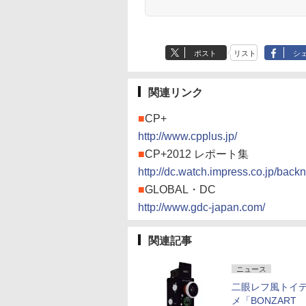
ポスト
リスト
シ
関連リンク
■
CP+
http://www.cpplus.jp/
■
CP+2012 レポート集
http://dc.watch.impress.co.jp/bac
■
GLOBAL・DC
http://www.gdc-japan.com/
関連記事
ニュース
二眼レフ風トイ
メ「BONZART