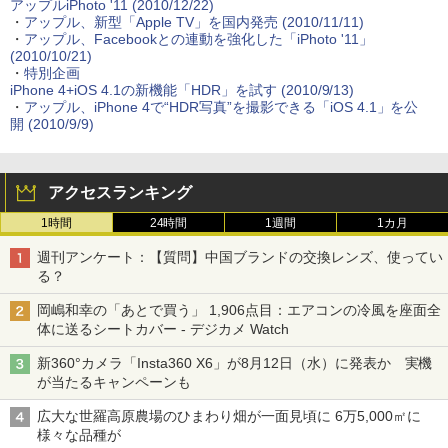
アップルiPhoto '11 (2010/12/22)
・
アップル、新型「Apple TV」を国内発売 (2010/11/11)
・
アップル、Facebookとの連動を強化した「iPhoto '11」
(2010/10/21)
・
特別企画
iPhone 4+iOS 4.1の新機能「HDR」を試す (2010/9/13)
・
アップル、iPhone 4で“HDR写真”を撮影できる「iOS 4.1」を公
開 (2010/9/9)
アクセスランキング
1時間
24時間
1週間
1カ月
週刊アンケート：【質問】中国ブランドの交換レンズ、使ってい
る？
岡嶋和幸の「あとで買う」 1,906点目：エアコンの冷風を座面全
体に送るシートカバー - デジカメ Watch
新360°カメラ「Insta360 X6」が8月12日（水）に発表か 実機
が当たるキャンペーンも
広大な世羅高原農場のひまわり畑が一面見頃に 6万5,000㎡に
様々な品種が