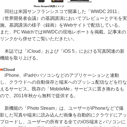
Photo Streamの利用イメージ
同社は米国サンフランシスコで開幕した「WWDC 2011」
（世界開発者会議）の基調講演においてプレビューとデモを実
施。基調講演の様子（録画）をWebサイトで配信している。
また、PC WatchではWWDCの現地レポートを掲載。記事末の
リンクから併せてご覧いただきたい。
本誌では「iCloud」および「iOS 5」における写真関連の新
機能を取り上げる。
■
iCloud
iPhone、iPadやパソコンなどのアプリケーションと連動
し、クラウドへの自動保存と端末へのプッシュ配信などを行な
えるサービス。既存の「MobileMe」サービスに置き換わるも
ので、2011年秋から無料で提供する。
新機能の「Photo Stream」は、ユーザーがiPhoneなどで撮
影した写真や端末に読み込んだ画像を自動的にクラウドにアッ
プロードし、ユーザーの所有する全てのiOS端末とパソコンに