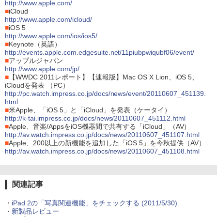
http://www.apple.com/
■
iCloud
http://www.apple.com/icloud/
■
iOS 5
http://www.apple.com/ios/ios5/
■
Keynote（英語）
http://events.apple.com.edgesuite.net/11piubpwiqubf06/event/
■
アップルジャパン
http://www.apple.com/jp/
■
【WWDC 2011レポート】【速報版】Mac OS X Lion、iOS 5、
iCloudを発表 （PC）
http://pc.watch.impress.co.jp/docs/news/event/20110607_451139.
html
■
米Apple、「iOS 5」と「iCloud」を発表（ケータイ）
http://k-tai.impress.co.jp/docs/news/20110607_451112.html
■
Apple、音楽/AppsをiOS機器間で共有する「iCloud」（AV）
http://av.watch.impress.co.jp/docs/news/20110607_451107.html
■
Apple、200以上の新機能を追加した「iOS 5」を今秋提供（AV）
http://av.watch.impress.co.jp/docs/news/20110607_451108.html
関連記事
・
iPad 2の「写真関連機能」をチェックする (2011/5/30)
・
新製品レビュー