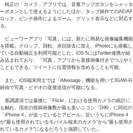
純正の「カメラ」アプリでは、音量アップボタンをシャッタ
ーボタンとして使えるようにしたほか、タップ操作でのAE/AF
ロック、ピンチ操作によるズーム、グリッド表示などに対応す
る。
ビューワーアプリ「写真」には、新たに簡易な画像編集機能
を搭載。クロップ、回転、赤目除去に加え、iPhotoにも搭載し
ている自動補正を利用可能とした。iOS 5にはTwitter連携が組
み込まれており、「写真」アプリから直接画像付きでつぶやく
こともできる。ツイートに位置情報を含めることも可能。
また、iOS端末同士では「iMessage」機能を用いて3G/Wi-Fi
経由で写真・ビデオの直接送信が可能になる。
基調講演では最後に「Flickr」における使用カメラの統計に
も触れ、現在の投稿画像数が最も多いニコン「D90」に同社の
「iPhone 4」が迫っているとアピール。近いうちにiPhone 4
が“最も使用されているモバイル端末のカメラ”から“最も使用さ
れているカメラ”になるだろうと強調していた。