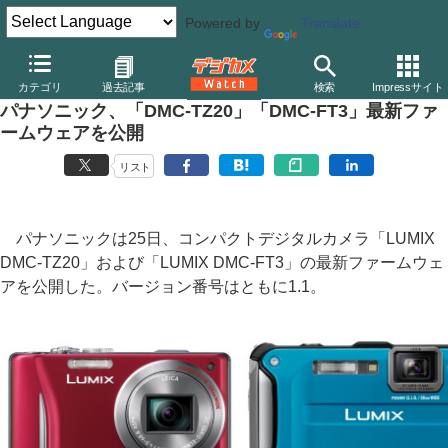
Powered by
Translate
デジカメ Watch
カメラ
レンズ一体型（コンパクト）カメラ
パ
カテゴリ
過去記事
検索
Impressサイト
パナソニック、「DMC-TZ20」「DMC-FT3」最新ファ
ームウェアを公開
リスト
パナソニックは25日、コンパクトデジタルカメラ「LUMIX
DMC-TZ20」および「LUMIX DMC-FT3」の最新ファームウェ
アを公開した。バージョン番号はともに1.1。