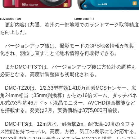
LUMIX DMC-TZ20
LUMIX DMC-FT3
更新内容は共通。欧州の一部地域でのランドマーク取得精度
を向上した。
バージョンアップ後は、撮影モードのGPS地名情報が初期
化され、測位し直すことで地名情報を再取得できる。
またDMC-FT3では、バージョンアップ後に方位計の調整も
必要となる。高度計調整値も初期化される。
DMC-TZ20は、1/2.33型有効1,410万画素MOSセンサー、広
角24mm相当（35mm判換算）からの16倍ズーム、タッチパネ
ル式の3型約46万ドット液晶モニター、AVCHD録画機能など
を搭載する。発売は2月。実勢価格は3万5,000円前後。
DMC-FT3は、12m防水、耐衝撃2m、耐低温-10度のタフネ
ス性能を持つモデル。高度、方位、気圧の表示にも対応する。
1/2.33型有効1,210万画素ハイスピードCCDを搭載。レンズは