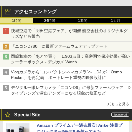
アクセスランキング
1時間
24時間
1週間
1カ月
茨城空港で「羽田空港フェア」が開催 航空会社のオリジナルグ
ッズなども販売
「ニコンD780」に最新ファームウェアアップデート
岡嶋和幸の「あとで買う」 1,903点目：高密閉で保冷効果が高い
クーラーボックス - デジカメ Watch
Vlogカメラから“コンパクトシネマカメラ”へ…DJIが「Osmo
Pocket」を再定義 ポートレート重視の映像設計に
デジタル一眼レフカメラ「ニコンD6」に最新ファームウェア D
タイプレンズで露出アンダーになる現象の修正など
もっと見る
Special Site
Amazon プライムデー過去最安! Anker注目プ
ロジェクター3モデルを使ってみた