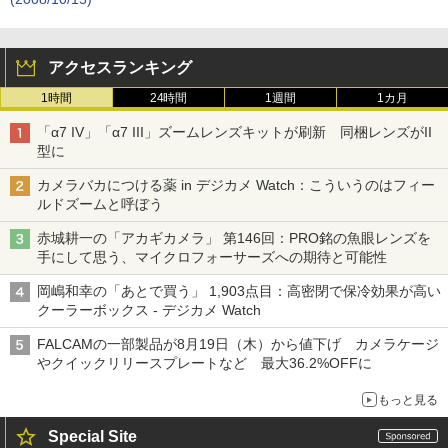
アクセスランキング
1時間
24時間
1週間
1カ月
「α7 IV」「α7 III」ズームレンズキットが刷新 同梱レンズがII
型に
カメラバカにつける薬 in デジカメ Watch：こういうのはフィー
ルドズームと呼ぼう
赤城耕一の「アカギカメラ」 第146回：PRO銘の魚眼レンズを
手にして思う、マイクロフォーサーズへの期待と可能性
岡嶋和幸の「あとで買う」 1,903点目：高密閉で保冷効果が高い
クーラーボックス - デジカメ Watch
FALCAMの一部製品が8月19日（木）から値下げ カメラケージ
やクイックリリースプレートなど 最大36.2%OFFに
もっと見る
Special Site