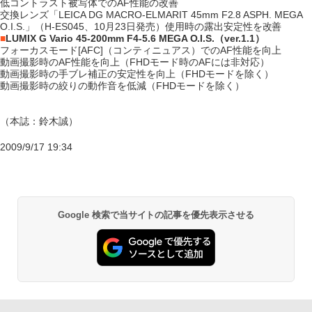
低コントラスト被写体でのAF性能の改善
交換レンズ「LEICA DG MACRO-ELMARIT 45mm F2.8 ASPH. MEGA
O.I.S.」（H-ES045、10月23日発売）使用時の露出安定性を改善
■
LUMIX G Vario 45-200mm F4-5.6 MEGA O.I.S.（ver.1.1）
フォーカスモード[AFC]（コンティニュアス）でのAF性能を向上
動画撮影時のAF性能を向上（FHDモード時のAFには非対応）
動画撮影時の手ブレ補正の安定性を向上（FHDモードを除く）
動画撮影時の絞りの動作音を低減（FHDモードを除く）
（本誌：鈴木誠）
2009/9/17 19:34
Google 検索で当サイトの記事を優先表示させる