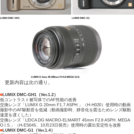
LUMIX DMC-GH1
LUMIX DMC-G1
LUMIX G Vario 45-200mm F4-5.6 MEGA O.I.S.
更新内容は次の通り。
■
LUMIX DMC-GH1（Ver.1.2）
低コントラスト被写体でのAF性能の改善
交換レンズ「LUMIX G 20mm F1.7 ASPH.」（H-H020）使用時の動画
撮影中のAF駆動音を低減（動画撮影時、静音化を図るためレンズ駆動
速度を遅くした）
交換レンズ「LEICA DG MACRO-ELMARIT 45mm F2.8 ASPH. MEGA
O.I.S.」（H-ES045、10月23日発売）使用時の露出安定性を改善
■
LUMIX DMC-G1（Ver.1.4）