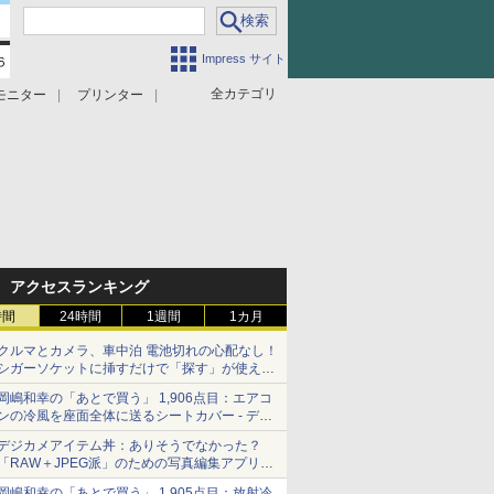
Impress サイト
全カテゴリ
モニター
プリンター
アクセスランキング
時間
24時間
1週間
1カ月
クルマとカメラ、車中泊 電池切れの心配なし！
シガーソケットに挿すだけで「探す」が使える
スマートタグ - デジカメ Watch
岡嶋和幸の「あとで買う」 1,906点目：エアコ
ンの冷風を座面全体に送るシートカバー - デジ
カメ Watch
デジカメアイテム丼：ありそうでなかった？
「RAW＋JPEG派」のための写真編集アプリ
カメラデフォルトのJPEGを大切にする
岡嶋和幸の「あとで買う」 1,905点目：放射冷