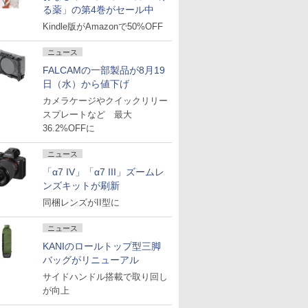
る薬」の第4巻がセール中
Kindle版がAmazonで50%OFF
ニュース
FALCAMの一部製品が8月19
日（水）から値下げ
カメラケージやクイックリリー
スプレートなど 最大
36.2%OFFに
ニュース
「α7 IV」「α7 III」ズームレ
ンズキットが刷新
同梱レンズがII型に
ニュース
KANIのロールトップ型三脚
バッグがリニューアル
サイドハンドル搭載で取り回し
が向上