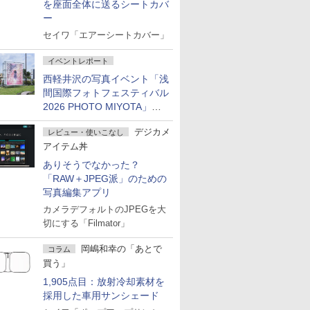
を座面全体に送るシートカバ
ー
セイワ「エアーシートカバー」
イベントレポート
西軽井沢の写真イベント「浅
間国際フォトフェスティバル
2026 PHOTO MIYOTA」が
開幕
デジカメ
レビュー・使いこなし
アイテム丼
ありそうでなかった？
「RAW＋JPEG派」のための
写真編集アプリ
カメラデフォルトのJPEGを大
切にする「Filmator」
岡嶋和幸の「あとで
コラム
買う」
1,905点目：放射冷却素材を
採用した車用サンシェード