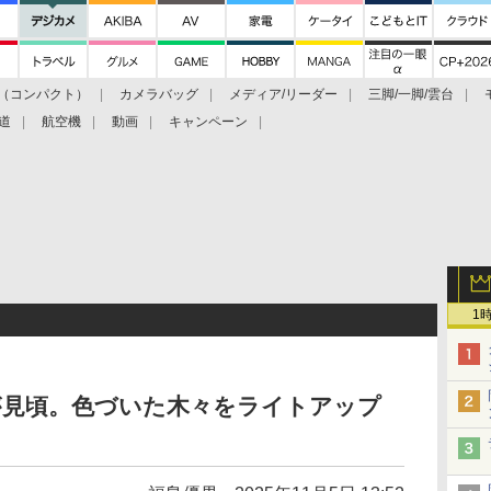
（コンパクト）
カメラバッグ
メディア/リーダー
三脚/一脚/雲台
道
航空機
動画
キャンペーン
1
が見頃。色づいた木々をライトアップ