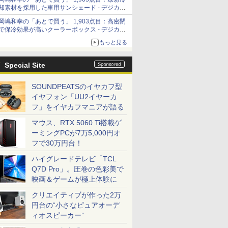
「Filmator」
却素材を採用した車用サンシェード - デジカメ
Watch
岡嶋和幸の「あとで買う」 1,903点目：高密閉
で保冷効果が高いクーラーボックス - デジカメ
Watch
もっと見る
Special Site
SOUNDPEATSのイヤカフ型
イヤフォン「UU2イヤーカ
フ」をイヤカフマニアが語る
マウス、RTX 5060 Ti搭載ゲ
ーミングPCが7万5,000円オ
フで30万円台！
ハイグレードテレビ「TCL
Q7D Pro」。圧巻の色彩美で
映画＆ゲームが極上体験に
クリエイティブが作った2万
円台の“小さなピュアオーデ
ィオスピーカー”