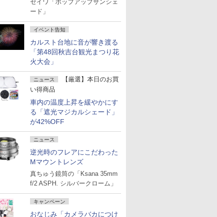
セイワ「ポップアップサンシェ
ード」
イベント告知
カルスト台地に音が響き渡る
「第48回秋吉台観光まつり花
火大会」
【厳選】本日のお買
ニュース
い得商品
車内の温度上昇を緩やかにす
る「遮光マジカルシェード」
が42%OFF
ニュース
逆光時のフレアにこだわった
Mマウントレンズ
真ちゅう鏡筒の「Ksana 35mm
f/2 ASPH. シルバークローム」
キャンペーン
おなじみ「カメラバカにつけ