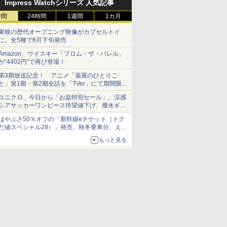
Impress Watchシリーズ 人気記事
時間
24時間
1週間
1カ月
東映の歴代オープニング映像がカプセルトイ
に。全5種で8月下旬発売
Amazon、ウイスキー「フロム・ザ・バレル」
が“4402円”で再び登場！
第3期放送記念！ アニメ「薬屋のひとりご
と」第1期・第2期全話を「TVer」にて期間限定
で順次無料配信開始
ユニクロ、今日から「お盆特別セール」。涼感
シアサッカーワンピース待望値下げ、撥水ギア
ショーツは1990円に
はやぶさ50％オフの「新幹線eチケット（トク
だ値スペシャル28）」発売。秋冬乗車分、えき
ねっと限定
もっと見る