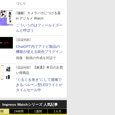
づくり
カメラバカにつける薬
漫画
in デジカメ Watch
こういうのはフィールドズー
ムと呼ぼう
ニュース
ChatGPT内でアドビ製品の
機能が使える統合プラグイン
画像・動画の作成を対話で
【厳選】本日のお買
ニュース
い得商品
“ぐるぐる巻き”にして運搬で
きるバルーン型LEDライトが
タイムセール中
Impress Watchシリーズ 人気記事
時間
24時間
1週間
1カ月