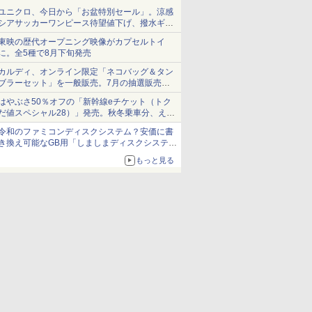
ユニクロ、今日から「お盆特別セール」。涼感
シアサッカーワンピース待望値下げ、撥水ギア
ショーツは1990円に
東映の歴代オープニング映像がカプセルトイ
に。全5種で8月下旬発売
カルディ、オンライン限定「ネコバッグ＆タン
ブラーセット」を一般販売。7月の抽選販売の
当選無効分
はやぶさ50％オフの「新幹線eチケット（トク
だ値スペシャル28）」発売。秋冬乗車分、えき
ねっと限定
令和のファミコンディスクシステム？安価に書
き換え可能なGB用「しましまディスクシステ
ム」
もっと見る