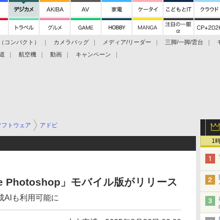
（コンパクト）
カメラバッグ
メディア/リーダー
三脚/一脚/雲台
道
航空機
動画
キャンペーン
ソフトウェア
アドビ
1
 Photoshop」モバイル版がリリース
AIも利用可能に