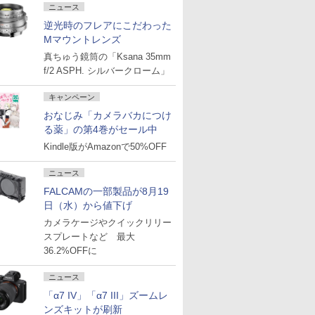
ニュース
逆光時のフレアにこだわった
Mマウントレンズ
真ちゅう鏡筒の「Ksana 35mm
f/2 ASPH. シルバークローム」
キャンペーン
おなじみ「カメラバカにつけ
る薬」の第4巻がセール中
Kindle版がAmazonで50%OFF
ニュース
FALCAMの一部製品が8月19
日（水）から値下げ
カメラケージやクイックリリー
スプレートなど 最大
36.2%OFFに
ニュース
「α7 IV」「α7 III」ズームレ
ンズキットが刷新