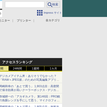
Impress サイト
全カテゴリ
モニター
プリンター
アクセスランキング
時間
24時間
1週間
1カ月
デジカメアイテム丼：ありそうでなかった？
「RAW＋JPEG派」のための写真編集アプリ
カメラデフォルトのJPEGを大切にする
岡嶋和幸の「あとで買う」 1,903点目：高密閉
「Filmator」
で保冷効果が高いクーラーボックス - デジカメ
Watch
赤城耕一の「アカギカメラ」 第146回：PRO銘
の魚眼レンズを手にして思う、マイクロフォー
サーズへの期待と可能性
岡嶋和幸の「あとで買う」 1,905点目：放射冷