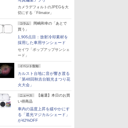
写真編集アプリ
カメラデフォルトのJPEGを大
切にする「Filmator」
岡嶋和幸の「あとで
コラム
買う」
1,905点目：放射冷却素材を
採用した車用サンシェード
セイワ「ポップアップサンシェ
ード」
イベント告知
カルスト台地に音が響き渡る
「第48回秋吉台観光まつり花
火大会」
【厳選】本日のお買
ニュース
い得商品
車内の温度上昇を緩やかにす
る「遮光マジカルシェード」
が42%OFF