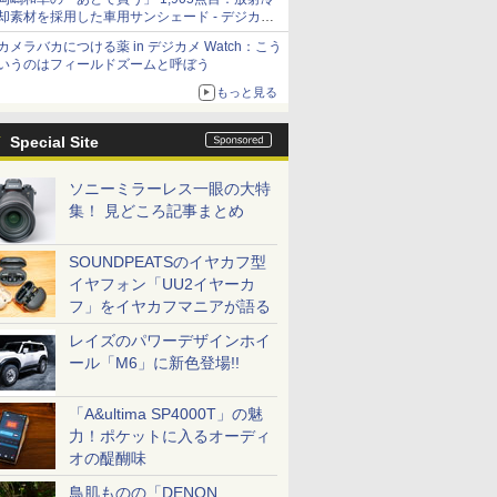
却素材を採用した車用サンシェード - デジカメ
Watch
カメラバカにつける薬 in デジカメ Watch：こう
いうのはフィールドズームと呼ぼう
もっと見る
Special Site
ソニーミラーレス一眼の大特
集！ 見どころ記事まとめ
SOUNDPEATSのイヤカフ型
イヤフォン「UU2イヤーカ
フ」をイヤカフマニアが語る
レイズのパワーデザインホイ
ール「M6」に新色登場!!
「A&ultima SP4000T」の魅
力！ポケットに入るオーディ
オの醍醐味
鳥肌ものの「DENON