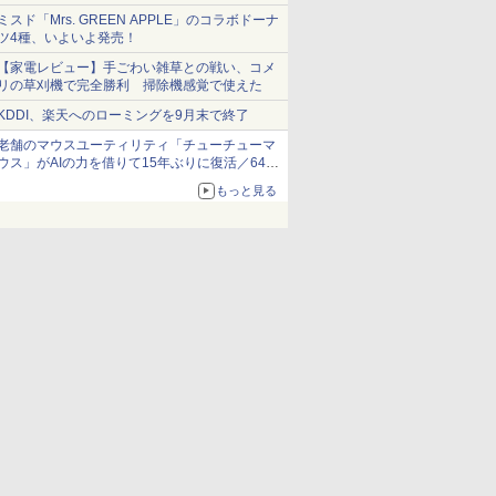
ショーツは1990円に
ミスド「Mrs. GREEN APPLE」のコラボドーナ
ツ4種、いよいよ発売！
【家電レビュー】手ごわい雑草との戦い、コメ
リの草刈機で完全勝利 掃除機感覚で使えた
KDDI、楽天へのローミングを9月末で終了
老舗のマウスユーティリティ「チューチューマ
ウス」がAIの力を借りて15年ぶりに復活／64bit
化、Windows 10/11、「Chrome」も走り回
もっと見る
る。復活記念で2026年末まで500円