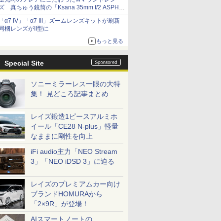
ズ 真ちゅう鏡筒の「Ksana 35mm f/2 ASPH.
シルバークローム」
「α7 IV」「α7 III」ズームレンズキットが刷新
同梱レンズがII型に
もっと見る
Special Site
ソニーミラーレス一眼の大特
集！ 見どころ記事まとめ
レイズ鍛造1ピースアルミホ
イール「CE28 N-plus」軽量
なままに剛性を向上
iFi audio主力「NEO Stream
3」「NEO iDSD 3」に迫る
レイズのプレミアムカー向け
ブランドHOMURAから
「2×9R」が登場！
AIスマートノートの