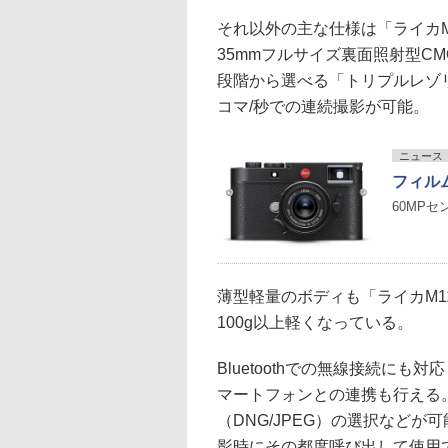
それ以外の主な仕様は「ライカM1
35mmフルサイズ裏面照射型C
段階から選べる「トリプルレゾ
コマ/秒での連続撮影が可能。
ニュース
フィル
60MP
薄型軽量のボディも「ライカM1
100g以上軽くなっている。
Bluetoothでの無線接続にも対
マートフォンとの連携も行える
（DNG/JPEG）の選択などが可
影時にその都度呼び出して使用でき