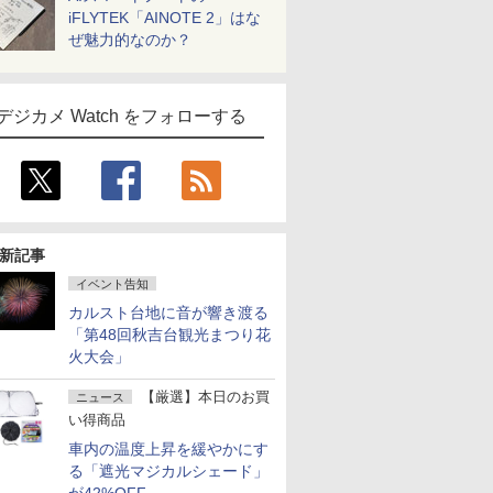
iFLYTEK「AINOTE 2」はな
ぜ魅力的なのか？
デジカメ Watch をフォローする
新記事
イベント告知
カルスト台地に音が響き渡る
「第48回秋吉台観光まつり花
火大会」
【厳選】本日のお買
ニュース
い得商品
車内の温度上昇を緩やかにす
る「遮光マジカルシェード」