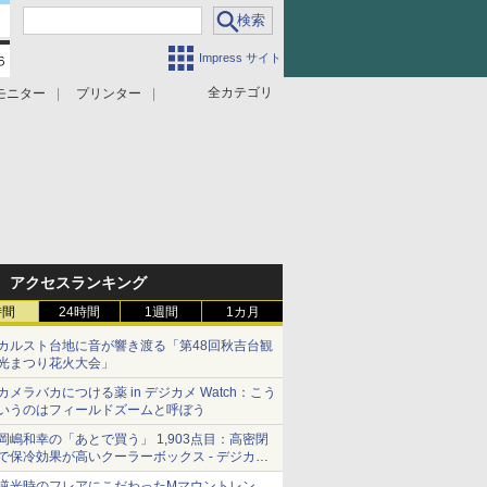
Impress サイト
全カテゴリ
モニター
プリンター
アクセスランキング
時間
24時間
1週間
1カ月
カルスト台地に音が響き渡る「第48回秋吉台観
光まつり花火大会」
カメラバカにつける薬 in デジカメ Watch：こう
いうのはフィールドズームと呼ぼう
岡嶋和幸の「あとで買う」 1,903点目：高密閉
で保冷効果が高いクーラーボックス - デジカメ
Watch
逆光時のフレアにこだわったMマウントレン