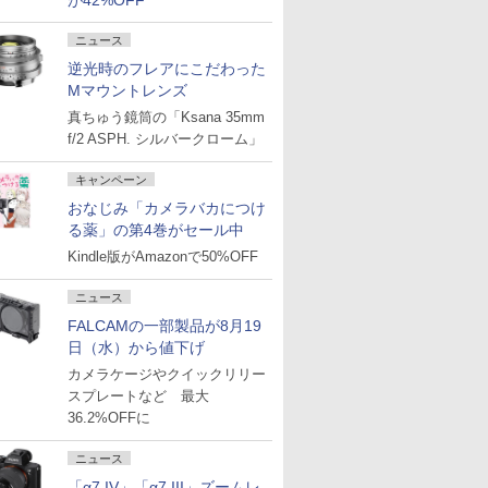
が42%OFF
ニュース
逆光時のフレアにこだわった
Mマウントレンズ
真ちゅう鏡筒の「Ksana 35mm
f/2 ASPH. シルバークローム」
キャンペーン
おなじみ「カメラバカにつけ
る薬」の第4巻がセール中
Kindle版がAmazonで50%OFF
ニュース
FALCAMの一部製品が8月19
日（水）から値下げ
カメラケージやクイックリリー
スプレートなど 最大
36.2%OFFに
ニュース
「α7 IV」「α7 III」ズームレ