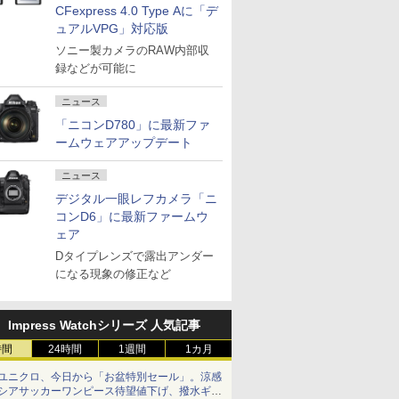
CFexpress 4.0 Type Aに「デ
ュアルVPG」対応版
ソニー製カメラのRAW内部収
録などが可能に
ニュース
「ニコンD780」に最新ファ
ームウェアアップデート
ニュース
デジタル一眼レフカメラ「ニ
コンD6」に最新ファームウ
ェア
Dタイプレンズで露出アンダー
になる現象の修正など
Impress Watchシリーズ 人気記事
時間
24時間
1週間
1カ月
ユニクロ、今日から「お盆特別セール」。涼感
シアサッカーワンピース待望値下げ、撥水ギア