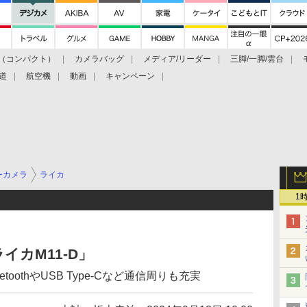
（コンパクト）
カメラバッグ
メディア/リーダー
三脚/一脚/雲台
道
航空機
動画
キャンペーン
ーカメラ
ライカ
1
イカM11-D」
toothやUSB Type-Cなど通信周りも充実