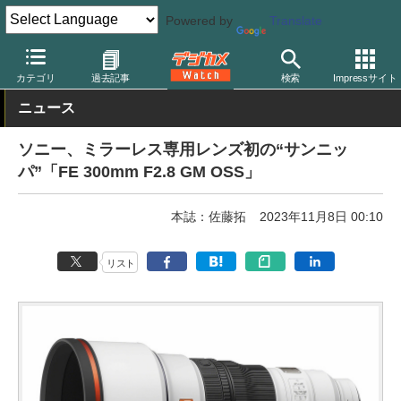
Powered by
Translate
デジカメ Watch
レンズ
交換レンズ
ソニー
カテゴリ
過去記事
検索
Impressサイト
ニュース
ソニー、ミラーレス専用レンズ初の“サンニッ
パ”「FE 300mm F2.8 GM OSS」
本誌：佐藤拓
2023年11月8日 00:10
リスト