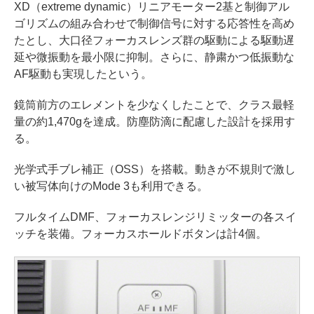
XD（extreme dynamic）リニアモーター2基と制御アル
ゴリズムの組み合わせで制御信号に対する応答性を高め
たとし、大口径フォーカスレンズ群の駆動による駆動遅
延や微振動を最小限に抑制。さらに、静粛かつ低振動な
AF駆動も実現したという。
鏡筒前方のエレメントを少なくしたことで、クラス最軽
量の約1,470gを達成。防塵防滴に配慮した設計を採用す
る。
光学式手ブレ補正（OSS）を搭載。動きが不規則で激し
い被写体向けのMode 3も利用できる。
フルタイムDMF、フォーカスレンジリミッターの各スイ
ッチを装備。フォーカスホールドボタンは計4個。