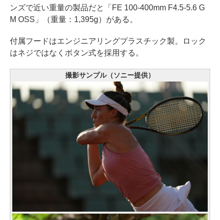
ンズで近い重量の製品だと「FE 100-400mm F4.5-5.6 G
M OSS」（重量：1,395g）がある。
付属フードはエンジニアリングプラスチック製。ロック
はネジではなくボタン式を採用する。
撮影サンプル（ソニー提供）