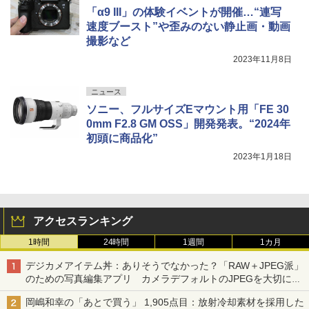
「α9 III」の体験イベントが開催…“連写
速度ブースト”や歪みのない静止画・動画
撮影など
2023年11月8日
ニュース
ソニー、フルサイズEマウント用「FE 30
0mm F2.8 GM OSS」開発発表。“2024年
初頭に商品化”
2023年1月18日
アクセスランキング
1時間
24時間
1週間
1カ月
デジカメアイテム丼：ありそうでなかった？「RAW＋JPEG派」
のための写真編集アプリ カメラデフォルトのJPEGを大切にす
る「Filmator」
岡嶋和幸の「あとで買う」 1,905点目：放射冷却素材を採用した