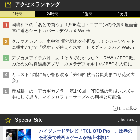
アクセスランキング
1時間
24時間
1週間
1カ月
岡嶋和幸の「あとで買う」 1,906点目：エアコンの冷風を座面全
体に送るシートカバー - デジカメ Watch
クルマとカメラ、車中泊 電池切れの心配なし！シガーソケット
に挿すだけで「探す」が使えるスマートタグ - デジカメ Watch
デジカメアイテム丼：ありそうでなかった？「RAW＋JPEG派」
のための写真編集アプリ カメラデフォルトのJPEGを大切にす
る「Filmator」
カルスト台地に音が響き渡る「第48回秋吉台観光まつり花火大
会」
赤城耕一の「アカギカメラ」 第146回：PRO銘の魚眼レンズを
手にして思う、マイクロフォーサーズへの期待と可能性
もっと見る
Special Site
ハイグレードテレビ「TCL Q7D Pro」。圧巻の
色彩美で映画＆ゲームが極上体験に