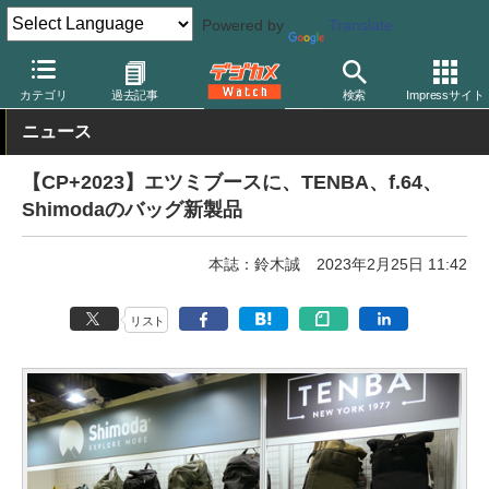
Powered by
Translate
デジカメ Watch
イベント
CP+
2023
カテゴリ
過去記事
検索
Impressサイト
ニュース
【CP+2023】エツミブースに、TENBA、f.64、
Shimodaのバッグ新製品
本誌：鈴木誠
2023年2月25日 11:42
リスト