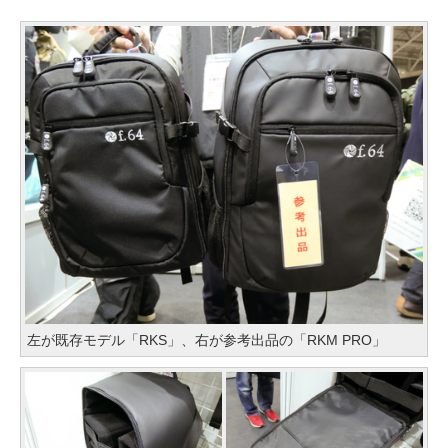
左が既存モデル「RKS」、右が参考出品の「RKM PRO」