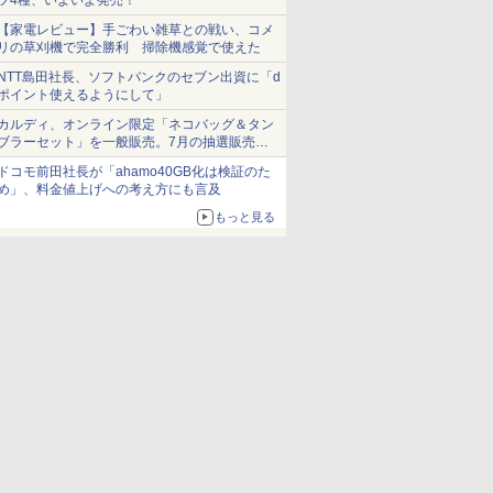
ツ4種、いよいよ発売！
【家電レビュー】手ごわい雑草との戦い、コメ
リの草刈機で完全勝利 掃除機感覚で使えた
NTT島田社長、ソフトバンクのセブン出資に「d
ポイント使えるようにして」
カルディ、オンライン限定「ネコバッグ＆タン
ブラーセット」を一般販売。7月の抽選販売の
当選無効分
ドコモ前田社長が「ahamo40GB化は検証のた
め」、料金値上げへの考え方にも言及
もっと見る