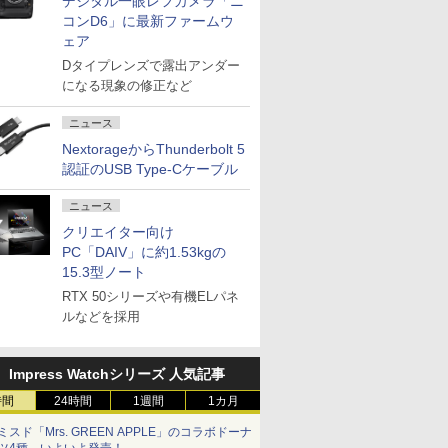
デジタル一眼レフカメラ「ニ
コンD6」に最新ファームウ
ェア
Dタイプレンズで露出アンダー
になる現象の修正など
ニュース
NextorageからThunderbolt 5
認証のUSB Type-Cケーブル
ニュース
クリエイター向け
PC「DAIV」に約1.53kgの
15.3型ノート
RTX 50シリーズや有機ELパネ
ルなどを採用
Impress Watchシリーズ 人気記事
時間
24時間
1週間
1カ月
ミスド「Mrs. GREEN APPLE」のコラボドーナ