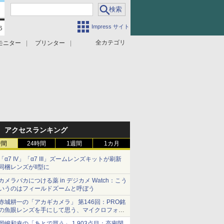
Impress サイト
全カテゴリ
モニター
プリンター
アクセスランキング
時間
24時間
1週間
1カ月
「α7 IV」「α7 III」ズームレンズキットが刷新
同梱レンズがII型に
カメラバカにつける薬 in デジカメ Watch：こう
いうのはフィールドズームと呼ぼう
赤城耕一の「アカギカメラ」 第146回：PRO銘
の魚眼レンズを手にして思う、マイクロフォー
サーズへの期待と可能性
岡嶋和幸の「あとで買う」 1,903点目：高密閉