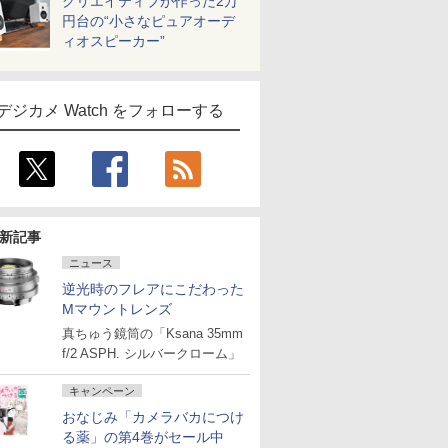
クリエイティブが作った2万
円台の“小さなピュアオーデ
ィオスピーカー”
デジカメ Watch をフォローする
新記事
ニュース
逆光時のフレアにこだわった
Mマウントレンズ
真ちゅう鏡筒の「Ksana 35mm
f/2 ASPH. シルバークローム」
キャンペーン
おなじみ「カメラバカにつけ
る薬」の第4巻がセール中