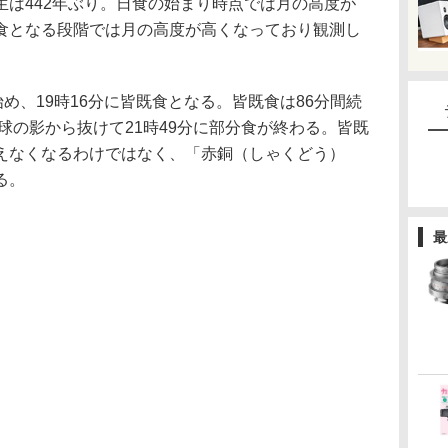
生は442年ぶり。日食の始まり時点では月の高度が
食となる段階では月の高度が高くなっており観測し
始め、19時16分に皆既食となる。皆既食は86分間続
地球の影から抜けて21時49分に部分食が終わる。皆既
えなくなるわけではなく、「赤銅（しゃくどう）
る。
最