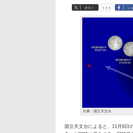
ポスト
リスト
シ
出典：国立天文台
国立天文台によると、11月8