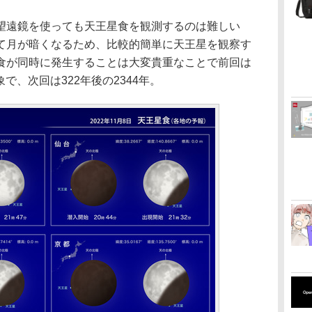
望遠鏡を使っても天王星食を観測するのは難しい
て月が暗くなるため、比較的簡単に天王星を観察す
食が同時に発生することは大変貴重なことで前回は
象で、次回は322年後の2344年。