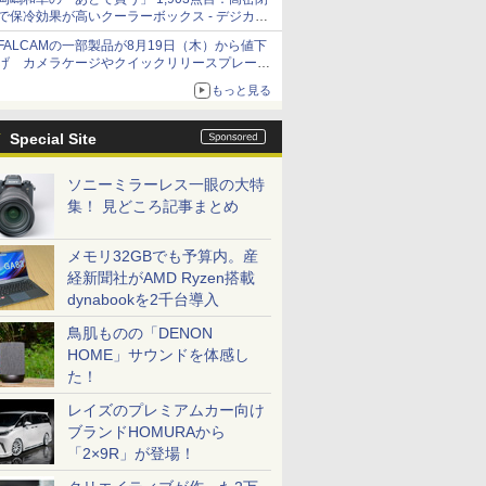
で保冷効果が高いクーラーボックス - デジカメ
Watch
FALCAMの一部製品が8月19日（木）から値下
げ カメラケージやクイックリリースプレート
など 最大36.2%OFFに
もっと見る
Special Site
ソニーミラーレス一眼の大特
集！ 見どころ記事まとめ
メモリ32GBでも予算内。産
経新聞社がAMD Ryzen搭載
dynabookを2千台導入
鳥肌ものの「DENON
HOME」サウンドを体感し
た！
レイズのプレミアムカー向け
ブランドHOMURAから
「2×9R」が登場！