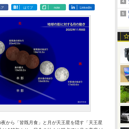
ェア
はてブ
note
LinkedIn
日の夜から「皆既月食」と月が天王星を隠す「天王星