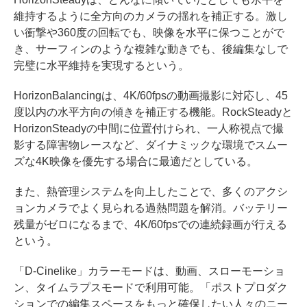
維持するように全方向のカメラの揺れを補正する。激し
い衝撃や360度の回転でも、映像を水平に保つことがで
き、サーフィンのような複雑な動きでも、後編集なしで
完璧に水平維持を実現するという。
HorizonBalancingは、4K/60fpsの動画撮影に対応し、45
度以内の水平方向の傾きを補正する機能。RockSteadyと
HorizonSteadyの中間に位置付けられ、一人称視点で撮
影する障害物レースなど、ダイナミックな環境でスムー
ズな4K映像を優先する場合に最適だとしている。
また、熱管理システムを向上したことで、多くのアクシ
ョンカメラでよく見られる過熱問題を解消。バッテリー
残量がゼロになるまで、4K/60fpsでの連続録画が行える
という。
「D-Cinelike」カラーモードは、動画、スローモーショ
ン、タイムラプスモードで利用可能。「ポストプロダク
ションでの編集スペースをもっと確保したい人々のニー