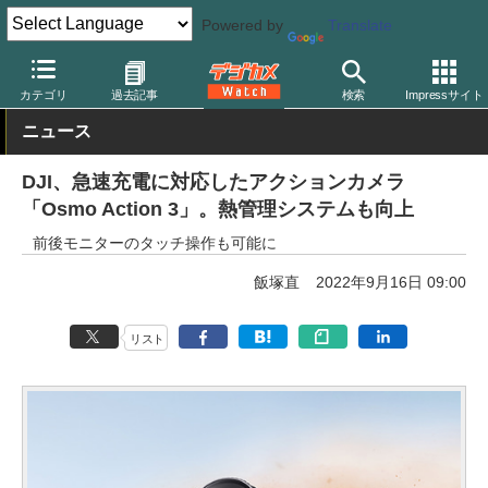
Powered by
Translate
デジカメ Watch
カメラ
レンズ一体型（コンパクト）カメラ
そ
カテゴリ
過去記事
検索
Impressサイト
ニュース
DJI、急速充電に対応したアクションカメラ
「Osmo Action 3」。熱管理システムも向上
前後モニターのタッチ操作も可能に
飯塚直
2022年9月16日 09:00
リスト