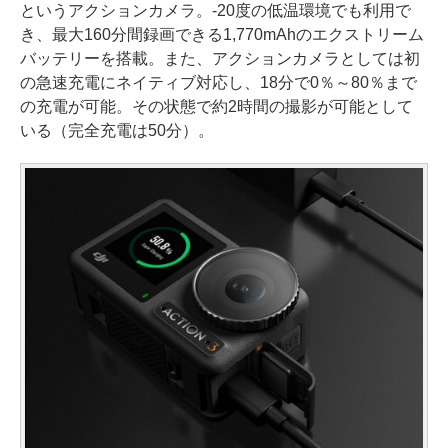
というアクションカメラ。-20度の低温環境でも利用で
き、最大160分間録画できる1,770mAhのエクストリーム
バッテリーを搭載。また、アクションカメラとしては初
の急速充電にネイティブ対応し、18分で0％～80％まで
の充電が可能。その状態で約2時間の撮影が可能として
いる（完全充電は50分）。