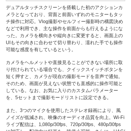
デュアルタッチスクリーンを搭載した初のアクションカ
メラとなっており、背面と前面いずれのモニターもタッ
チ操作に対応。Vlog撮影やセルフィー撮影時の構図決め
などで利用でき、主な操作を前面からも行えるようにな
った。カメラを横向きや縦向きに変更すると、画面上の
UIもその向きに合わせて切り替わり、濡れた手でも操作
可能な感度を有しているという。
カメラをヘルメットや直接見ることができない場所に取
り付けられている場合でも、クイックスイッチボタンを
短く押すと、カメラが現在の撮影モードを音声で通知。
そのため、画面が見えない状態でも直感的に操作可能と
している。なお、お気に入りのカスタムパラメーター
を、5セットまで撮影モードリストに設定できる。
また、3つのマイクを使用したステレオ録画により、風
ノイズが低減され、映像のオーディオ品質を向上。Wi-Fi
ライブ配信は、1,080p/30fps、720p/30fps、480p/30fps