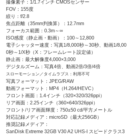
撮像素子：1/1.7インチ CMOSセンサー
FOV：155度
絞り：f/2.8
焦点距離（35mm判換算）：12.7mm
フォーカス範囲：0.3m～∞
ISO感度（静止画・動画）：100～12,800
電子シャッター速度：写真1/8,000秒～30秒、動画1/8,00
0秒～1/X秒（X：フレームレート設定値）
静止画：最大解像度4,000×3,000
デジタルズーム：写真4倍、動画2倍/3倍/4倍
スローモーション／タイムラプス：利用不可
写真フォーマット：JPEG/RAW
動画フォーマット：MP4（H.264/HEVC）
フロント画面：1.4インチ（320×320/326ppi）
リア画面：2.25インチ（360×640/326ppi）
フロント/リア画面輝度：750±50 cd/平方メートル
対応記録メディア：microSD（最大256GB）
推奨記録メディア：
SanDisk Extreme 32GB V30 A2 UHS-I スピードクラス3