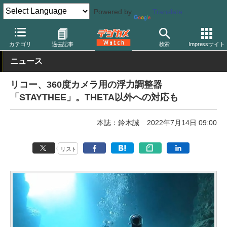
Powered by
Translate
デジカメ Watch
カメラ
レンズ一体型（コンパクト）カメラ
リ
カテゴリ
過去記事
検索
Impressサイト
ニュース
リコー、360度カメラ用の浮力調整器
「STAYTHEE」。THETA以外への対応も
本誌：鈴木誠
2022年7月14日 09:00
リスト