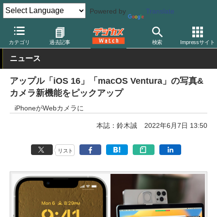
Powered by
Translate
デジカメ Watch
PC/モバイル関連
アプリ/ソフトウェア
アップ
カテゴリ
過去記事
検索
Impressサイト
ニュース
アップル「iOS 16」「macOS Ventura」の写真&
カメラ新機能をピックアップ
iPhoneがWebカメラに
本誌：鈴木誠
2022年6月7日 13:50
リスト