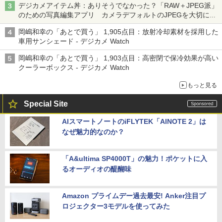
デジカメアイテム丼：ありそうでなかった？「RAW＋JPEG派」
のための写真編集アプリ カメラデフォルトのJPEGを大切にす
る「Filmator」
岡嶋和幸の「あとで買う」 1,905点目：放射冷却素材を採用した
車用サンシェード - デジカメ Watch
岡嶋和幸の「あとで買う」 1,903点目：高密閉で保冷効果が高い
クーラーボックス - デジカメ Watch
もっと見る
Special Site
AIスマートノートのiFLYTEK「AINOTE 2」は
なぜ魅力的なのか？
「A&ultima SP4000T」の魅力！ポケットに入
るオーディオの醍醐味
Amazon プライムデー過去最安! Anker注目プ
ロジェクター3モデルを使ってみた