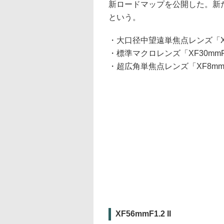
新ロードマップを公開した。新
という。
・大口径中望遠単焦点レンズ「XF56
・標準マクロレンズ「XF30mmF2.
・超広角単焦点レンズ「XF8mmF
XF56mmF1.2 II