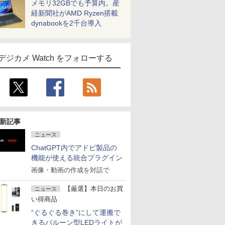
メモリ32GBでも予算内。産
経新聞社がAMD Ryzen搭載
dynabookを2千台導入
デジカメ Watch をフォローする
新記事
ニュース
ChatGPT内でアドビ製品の
機能が使える統合プラグイン
画像・動画の作成を対話で
【厳選】本日のお買
ニュース
い得商品
“ぐるぐる巻き”にして運搬で
きるバルーン型LEDライトが