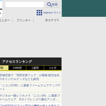
Impress サイト
全カテゴリ
モニター
プリンター
アクセスランキング
時間
24時間
1週間
1カ月
茨城空港で「羽田空港フェア」が開催 航空会社
のオリジナルグッズなども販売
「ニコンD780」に最新ファームウェアアップデ
ート
デジタル一眼レフカメラ「ニコンD6」に最新フ
ァームウェア Dタイプレンズで露出アンダー
になる現象の修正など
ChatGPT内でアドビ製品の機能が使える統合プ