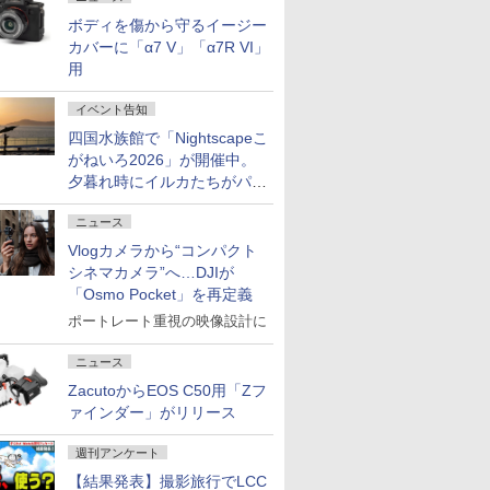
ボディを傷から守るイージー
カバーに「α7 V」「α7R VI」
用
イベント告知
四国水族館で「Nightscapeこ
がねいろ2026」が開催中。
夕暮れ時にイルカたちがパフ
ォーマンスを繰り広げる
ニュース
Vlogカメラから“コンパクト
シネマカメラ”へ…DJIが
「Osmo Pocket」を再定義
ポートレート重視の映像設計に
ニュース
ZacutoからEOS C50用「Zフ
ァインダー」がリリース
週刊アンケート
【結果発表】撮影旅行でLCC