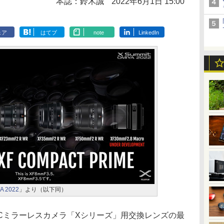
本誌：鈴木誠
2022年6月1日 15:00
ェア
はてブ
note
LinkedIn
A 2022
」より（以下同）
S-Cミラーレスカメラ「Xシリーズ」用交換レンズの最