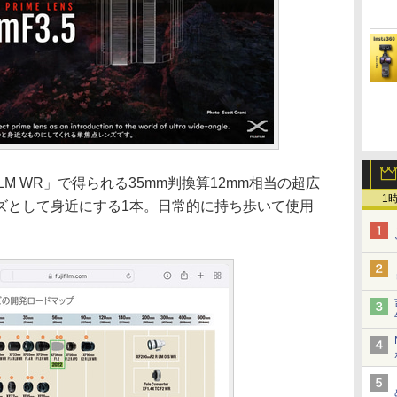
 R LM WR」で得られる35mm判換算12mm相当の超広
1
ズとして身近にする1本。日常的に持ち歩いて使用