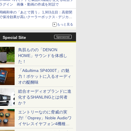
ラグイン 画像・動画の作成を対話で
岡嶋和幸の「あとで買う」 1,903点目：高密閉
で保冷効果が高いクーラーボックス - デジカメ
Watch
もっと見る
Special Site
鳥肌ものの「DENON
HOME」サウンドを体感し
た！
「A&ultima SP4000T」の魅
力！ポケットに入るオーディ
オの醍醐味
総合オーディオブランドに進
化するSHANLINGとは何者
か？
エントリーなのに脅威の実
力!「Osprey」Noble Audioワ
イヤレスイヤフォン4機種を
一気に聴く