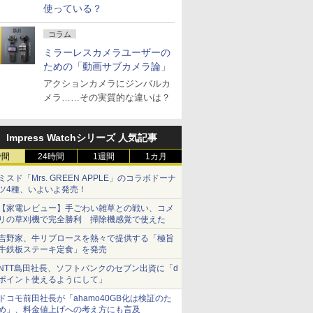
使っている？
コラム
ミラーレスカメラユーザーの
ための「動画サブカメラ論」
アクションカメラにジンバルカ
メラ……その実質的な違いは？
Impress Watchシリーズ 人気記事
時間
24時間
1週間
1カ月
ミスド「Mrs. GREEN APPLE」のコラボドーナ
ツ4種、いよいよ発売！
【家電レビュー】手ごわい雑草との戦い、コメ
リの草刈機で完全勝利 掃除機感覚で使えた
吉野家、牛リブロースを熱々で提供する「極旨
牛鉄板ステーキ定食」を発売
NTT島田社長、ソフトバンクのセブン出資に「d
ポイント使えるようにして」
ドコモ前田社長が「ahamo40GB化は検証のた
め」、料金値上げへの考え方にも言及