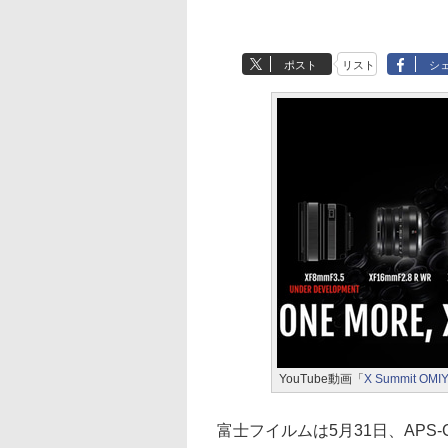
ポスト
リスト
シ
YouTube動画「
X Summit OMIY
富士フイルムは5月31日、AP