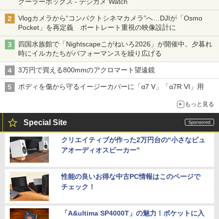
クーラーボックス - デジカメ Watch
Vlogカメラから“コンパクトシネマカメラ”へ…DJIが「Osmo
Pocket」を再定義 ポートレート重視の映像設計に
四国水族館で「Nightscapeこがねいろ2026」が開催中。夕暮れ
時にイルカたちがパフォーマンスを繰り広げる
3万円で買える800mmのアクロマート望遠鏡
ボディを傷から守るイージーカバーに「α7 V」「α7R VI」用
もっと見る
Special Site
クリエイティブが作った2万円台の“小さなピュ
アオーディオスピーカー”
性能の良いお得な中古PC情報はこのページで
チェック！
「A&ultima SP4000T」の魅力！ポケットに入