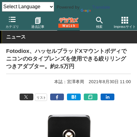
Powered by
Translate
デジカメ Watch
レンズ
マウントアダプター
カテゴリ
過去記事
検索
Impressサイト
ニュース
Fotodiox、ハッセルブラッドXマウントボディで
ニコンのGタイプレンズを使用できる絞りリング
つきアダプター。約2.5万円
本誌：宮澤孝周
2021年8月30日 11:00
リスト