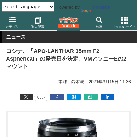
Powered by
Translate
デジカメ Watch
レンズ
交換レンズ
フォクトレンダー
カテゴリ
過去記事
検索
Impressサイト
ニュース
コシナ、「APO-LANTHAR 35mm F2
Aspherical」の発売日を決定。VMとソニーEの2
マウント
本誌：鈴木誠
2021年3月15日 11:36
リスト