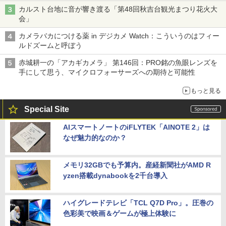
カルスト台地に音が響き渡る「第48回秋吉台観光まつり花火大
会」
カメラバカにつける薬 in デジカメ Watch：こういうのはフィー
ルドズームと呼ぼう
赤城耕一の「アカギカメラ」 第146回：PRO銘の魚眼レンズを
手にして思う、マイクロフォーサーズへの期待と可能性
もっと見る
Special Site
AIスマートノートのiFLYTEK「AINOTE 2」は
なぜ魅力的なのか？
メモリ32GBでも予算内。産経新聞社がAMD R
yzen搭載dynabookを2千台導入
ハイグレードテレビ「TCL Q7D Pro」。圧巻の
色彩美で映画＆ゲームが極上体験に