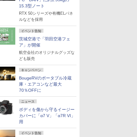
15.3型ノート
RTX 50シリーズや有機ELパネ
ルなどを採用
イベント告知
茨城空港で「羽田空港フェ
ア」が開催
航空会社のオリジナルグッズな
ども販売
キャンペーン
BougeRVのポータブル冷蔵
庫・エアコンなど最大
70％OFFに
ニュース
ボディを傷から守るイージー
カバーに「α7 V」「α7R VI」
用
イベント告知