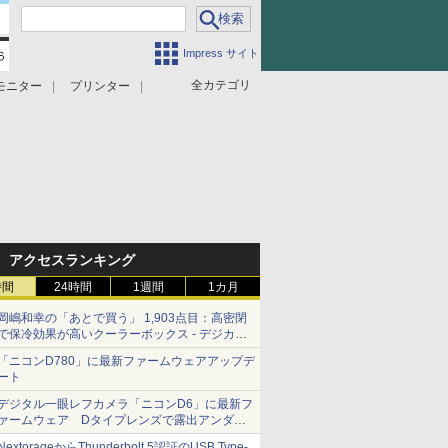
Impress サイト
全カテゴリ
モニター
プリンター
アクセスランキング
時間
24時間
1週間
1カ月
岡嶋和幸の「あとで買う」 1,903点目：高密閉
で保冷効果が高いクーラーボックス - デジカメ
Watch
「ニコンD780」に最新ファームウェアアップデ
ート
デジタル一眼レフカメラ「ニコンD6」に最新フ
ァームウェア Dタイプレンズで露出アンダー
になる現象の修正など
NextorageからThunderbolt 5認証のUSB Type-