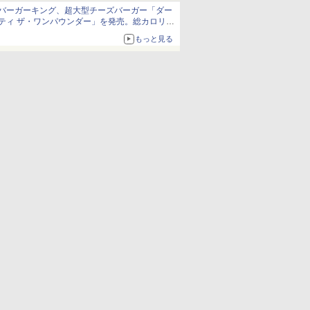
バーガーキング、超大型チーズバーガー「ダー
ティ ザ・ワンパウンダー」を発売。総カロリー
約1656kcal、総重量約527g！
もっと見る