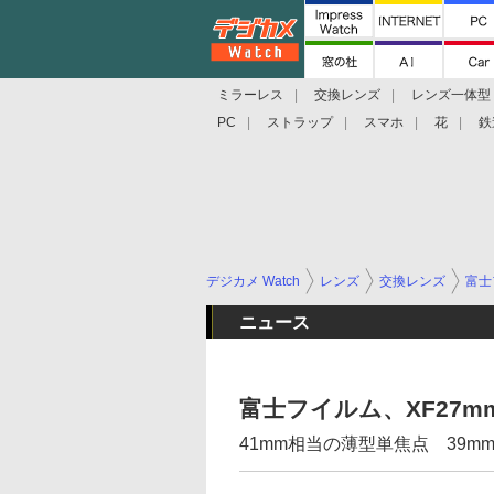
ミラーレス
交換レンズ
レンズ一体型
PC
ストラップ
スマホ
花
鉄
デジカメ Watch
レンズ
交換レンズ
富士
ニュース
富士フイルム、XF27mmF
41mm相当の薄型単焦点 39