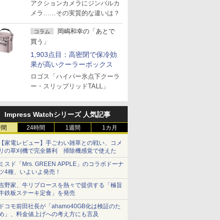
アクションカメラにジンバルカ
メラ……その実質的な違いは？
岡嶋和幸の「あとで
コラム
買う」
1,903点目：高密閉で保冷効
果が高いクーラーボックス
ロゴス「ハイパー氷点下クーラ
ー・スリップリッドTALL」
Impress Watchシリーズ 人気記事
時間
24時間
1週間
1カ月
【家電レビュー】手ごわい雑草との戦い、コメ
リの草刈機で完全勝利 掃除機感覚で使えた
ミスド「Mrs. GREEN APPLE」のコラボドーナ
ツ4種、いよいよ発売！
吉野家、牛リブロースを熱々で提供する「極旨
牛鉄板ステーキ定食」を発売
ドコモ前田社長が「ahamo40GB化は検証のた
め」、料金値上げへの考え方にも言及