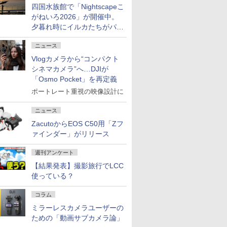
四国水族館で「Nightscapeこ
がねいろ2026」が開催中。
夕暮れ時にイルカたちがパフ
ォーマンスを繰り広げる
ニュース
Vlogカメラから“コンパクト
シネマカメラ”へ…DJIが
「Osmo Pocket」を再定義
ポートレート重視の映像設計に
ニュース
ZacutoからEOS C50用「Zフ
ァインダー」がリリース
週刊アンケート
【結果発表】撮影旅行でLCC
使っている？
コラム
ミラーレスカメラユーザーの
ための「動画サブカメラ論」