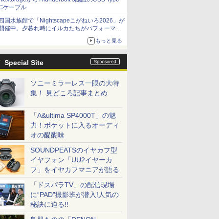
Cケーブル
四国水族館で「Nightscapeこがねいろ2026」が
開催中。夕暮れ時にイルカたちがパフォーマン
スを繰り広げる
もっと見る
Special Site
ソニーミラーレス一眼の大特
集！ 見どころ記事まとめ
「A&ultima SP4000T」の魅
力！ポケットに入るオーディ
オの醍醐味
SOUNDPEATSのイヤカフ型
イヤフォン「UU2イヤーカ
フ」をイヤカフマニアが語る
「ドスパラTV」の配信現場
に“PAD”撮影班が潜入!人気の
秘訣に迫る!!