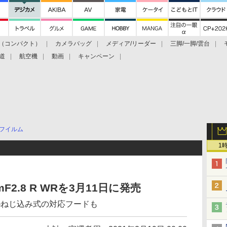
（コンパクト）
カメラバッグ
メディア/リーダー
三脚/一脚/雲台
道
航空機
動画
キャンペーン
フイルム
1
2.8 R WRを3月11日に発売
mmねじ込み式の対応フードも