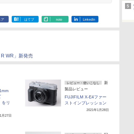
ェア
はてブ
note
LinkedIn
 R WR」新発売
新
レビュー・使いこなし
製品レビュー
1mm
ズ
FUJIFILM X-E4ファー
8」をリ
ストインプレッション
2021年1月28日
年1月27日