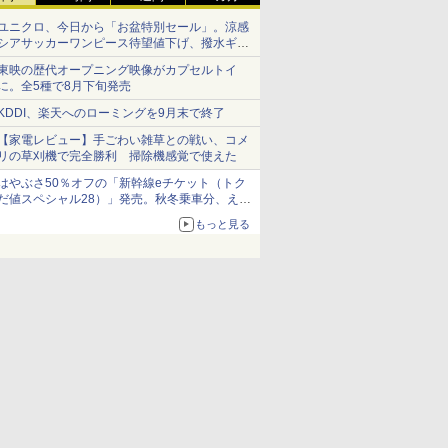
ユニクロ、今日から「お盆特別セール」。涼感
シアサッカーワンピース待望値下げ、撥水ギア
ショーツは1990円に
東映の歴代オープニング映像がカプセルトイ
に。全5種で8月下旬発売
KDDI、楽天へのローミングを9月末で終了
【家電レビュー】手ごわい雑草との戦い、コメ
リの草刈機で完全勝利 掃除機感覚で使えた
はやぶさ50％オフの「新幹線eチケット（トク
だ値スペシャル28）」発売。秋冬乗車分、えき
ねっと限定
もっと見る