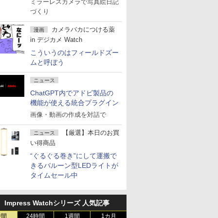
ミラーレスカメラで写真絵日記
づくり
カメラバカにつける薬
漫画
in デジカメ Watch
こういうのはフィールドズー
ムと呼ぼう
ニュース
ChatGPT内でアドビ製品の
機能が使える統合プラグイン
画像・動画の作成を対話で
【厳選】本日のお買
ニュース
い得商品
“ぐるぐる巻き”にして運搬で
きるバルーン型LEDライトが
タイムセール中
Impress Watchシリーズ 人気記事
時間
24時間
1週間
1カ月