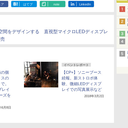
ェア
はてブ
note
LinkedIn
空間をデザインする 直視型マイクロLEDディスプレ
発売
イベントレポート
務の個
【CP+】ソニーブース
ィスの
続報。新ストロボ体
まで。
験、微細LEDディスプ
プレイ
レイでの写真展示など
リーズを
2018年3月2日
1年6月8日