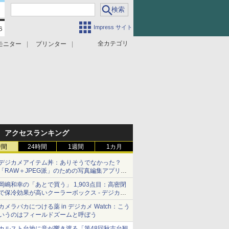
Impress サイト
全カテゴリ
モニター
プリンター
アクセスランキング
時間
24時間
1週間
1カ月
デジカメアイテム丼：ありそうでなかった？
「RAW＋JPEG派」のための写真編集アプリ
カメラデフォルトのJPEGを大切にする
岡嶋和幸の「あとで買う」 1,903点目：高密閉
「Filmator」
で保冷効果が高いクーラーボックス - デジカメ
Watch
カメラバカにつける薬 in デジカメ Watch：こう
いうのはフィールドズームと呼ぼう
カルスト台地に音が響き渡る「第48回秋吉台観