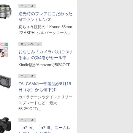
ニュース
逆光時のフレアにこだわった
Mマウントレンズ
真ちゅう鏡筒の「Ksana 35mm
f/2 ASPH. シルバークローム」
キャンペーン
おなじみ「カメラバカにつけ
る薬」の第4巻がセール中
Kindle版がAmazonで50%OFF
ニュース
FALCAMの一部製品が8月19
日（水）から値下げ
カメラケージやクイックリリー
スプレートなど 最大
36.2%OFFに
ニュース
「α7 IV」「α7 III」ズームレ