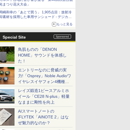
光まつり花火大会」
岡嶋和幸の「あとで買う」 1,905点目：放射冷
却素材を採用した車用サンシェード - デジカメ
Watch
もっと見る
Special Site
鳥肌ものの「DENON
HOME」サウンドを体感し
た！
エントリーなのに脅威の実
力!「Osprey」Noble Audioワ
イヤレスイヤフォン4機種を
一気に聴く
レイズ鍛造1ピースアルミホ
イール「CE28 N-plus」軽量
なままに剛性を向上
AIスマートノートの
iFLYTEK「AINOTE 2」はな
ぜ魅力的なのか？