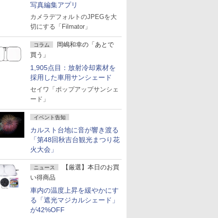
写真編集アプリ
カメラデフォルトのJPEGを大
切にする「Filmator」
岡嶋和幸の「あとで
コラム
買う」
1,905点目：放射冷却素材を
採用した車用サンシェード
セイワ「ポップアップサンシェ
ード」
イベント告知
カルスト台地に音が響き渡る
「第48回秋吉台観光まつり花
火大会」
【厳選】本日のお買
ニュース
い得商品
車内の温度上昇を緩やかにす
る「遮光マジカルシェード」
が42%OFF