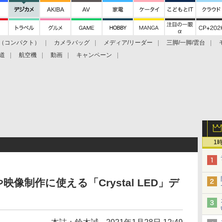
（コンパクト）
カメラバッグ
メディア/リーダー
三脚/一脚/雲台
道
航空機
動画
キャンペーン
1
像制作に使える「Crystal LED」デ