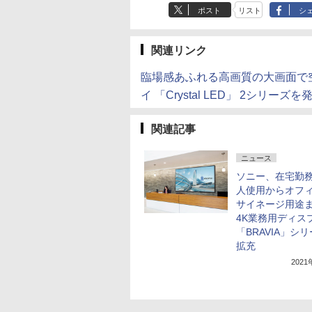
ポスト
リスト
シ
関連リンク
臨場感あふれる高画質の大画面で
イ 「Crystal LED」 2シリーズを
関連記事
ニュース
ソニー、在宅勤
人使用からオフ
サイネージ用途
4K業務用ディス
「BRAVIA」シ
拡充
202