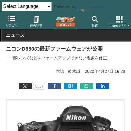
Powered by
Translate
デジカメ Watch
カメラ
一眼レフカメラ
ニコン
カテゴリ
過去記事
検索
Impressサイト
ニュース
ニコンD850の最新ファームウェアが公開
一部レンズなどをファームアップできない現象を修正
本誌：鈴木誠
2020年4月27日 16:28
リスト