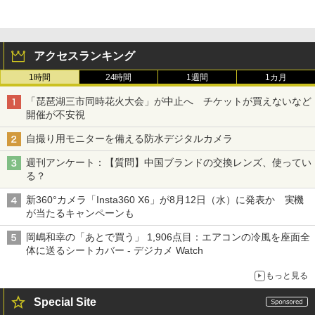
アクセスランキング
1時間
24時間
1週間
1カ月
「琵琶湖三市同時花火大会」が中止へ チケットが買えないなど
開催が不安視
自撮り用モニターを備える防水デジタルカメラ
週刊アンケート：【質問】中国ブランドの交換レンズ、使ってい
る？
新360°カメラ「Insta360 X6」が8月12日（水）に発表か 実機
が当たるキャンペーンも
岡嶋和幸の「あとで買う」 1,906点目：エアコンの冷風を座面全
体に送るシートカバー - デジカメ Watch
もっと見る
Special Site