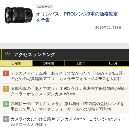
ニュース
オリンパス、PROレンズ9本の価格改定
を予告
2019年11月28日
アクセスランキング
1時間
24時間
1週間
1カ月
デジカメアイテム丼：ありそうでなかった？「RAW＋JPEG派」
のための写真編集アプリ カメラデフォルトのJPEGを大切にす
る「Filmator」
岡嶋和幸の「あとで買う」 1,903点目：高密閉で保冷効果が高い
クーラーボックス - デジカメ Watch
赤城耕一の「アカギカメラ」 第146回：PRO銘の魚眼レンズを
手にして思う、マイクロフォーサーズへの期待と可能性
カメラバカにつける薬 in デジカメ Watch：こういうのはフィー
ルドズームと呼ぼう