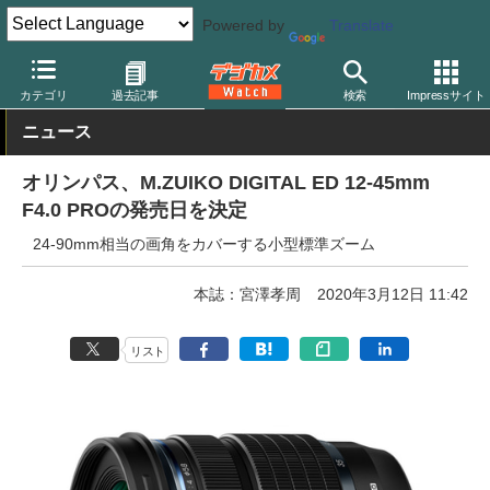
Powered by
Translate
デジカメ Watch
レンズ
交換レンズ
オリンパス
カテゴリ
過去記事
検索
Impressサイト
ニュース
オリンパス、M.ZUIKO DIGITAL ED 12-45mm
F4.0 PROの発売日を決定
24-90mm相当の画角をカバーする小型標準ズーム
本誌：宮澤孝周
2020年3月12日 11:42
リスト