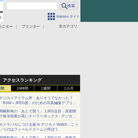
Impress サイト
全カテゴリ
モニター
プリンター
アクセスランキング
時間
24時間
1週間
1カ月
デジカメアイテム丼：ありそうでなかった？
「RAW＋JPEG派」のための写真編集アプリ
カメラデフォルトのJPEGを大切にする
岡嶋和幸の「あとで買う」 1,903点目：高密閉
「Filmator」
で保冷効果が高いクーラーボックス - デジカメ
Watch
カメラバカにつける薬 in デジカメ Watch：こう
いうのはフィールドズームと呼ぼう
岡嶋和幸の「あとで買う」 1,905点目：放射冷