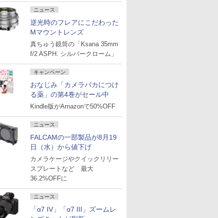
ニュース
逆光時のフレアにこだわった
Mマウントレンズ
真ちゅう鏡筒の「Ksana 35mm
f/2 ASPH. シルバークローム」
キャンペーン
おなじみ「カメラバカにつけ
る薬」の第4巻がセール中
Kindle版がAmazonで50%OFF
ニュース
FALCAMの一部製品が8月19
日（水）から値下げ
カメラケージやクイックリリー
スプレートなど 最大
36.2%OFFに
ニュース
「α7 IV」「α7 III」ズームレ