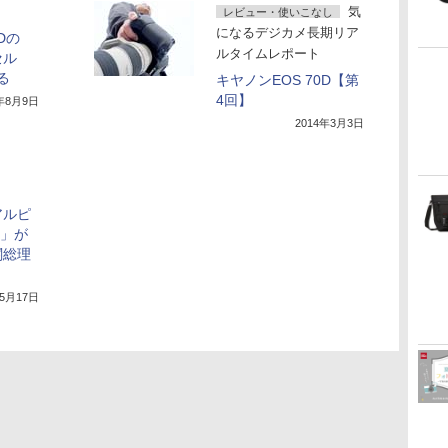
気
レビュー・使いこなし
になるデジカメ長期リア
Dの
ルタイムレポート
セル
る
キヤノンEOS 70D【第
4回】
3年8月9日
2014年3月3日
アルピ
F」が
閣総理
年5月17日