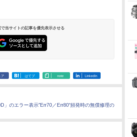
 検索で当サイトの記事を優先表示させる
ェア
はてブ
note
LinkedIn
」のエラー表示”Err70／Err80“頻発時の無償修理の