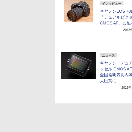
インタビュー
キヤノンEOS 70
「デュアルピク
CMOS AF」に迫
201
ニュース
キヤノン「デュ
クセル CMOS A
全国発明表彰内
大臣賞に
2018