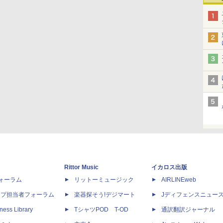
Rittor Music
イカロス出版
dフォーラム
リットーミュージック
AIRLINEweb
ップ担当者フォーラム
楽器探そう!デジマート
Jディフェンスニュー
ness Library
TシャツPOD T-OD
通訳翻訳ジャーナル