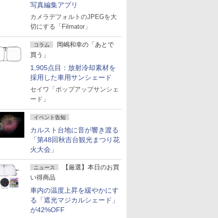
写真編集アプリ
カメラデフォルトのJPEGを大
切にする「Filmator」
岡嶋和幸の「あとで
コラム
買う」
1,905点目：放射冷却素材を
採用した車用サンシェード
セイワ「ポップアップサンシェ
ード」
イベント告知
カルスト台地に音が響き渡る
「第48回秋吉台観光まつり花
火大会」
【厳選】本日のお買
ニュース
い得商品
車内の温度上昇を緩やかにす
る「遮光マジカルシェード」
が42%OFF