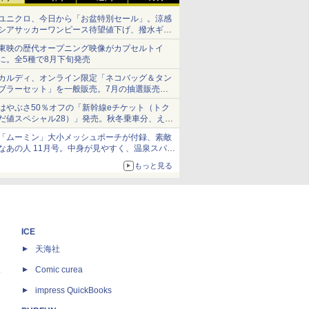
ユニクロ、今日から「お盆特別セール」。涼感
シアサッカーワンピース待望値下げ、撥水ギア
ショーツは1990円に
東映の歴代オープニング映像がカプセルトイ
に。全5種で8月下旬発売
カルディ、オンライン限定「ネコバッグ＆タン
ブラーセット」を一般販売。7月の抽選販売の
当選無効分
はやぶさ50％オフの「新幹線eチケット（トク
だ値スペシャル28）」発売。秋冬乗車分、えき
ねっと限定
「ムーミン」大小メッシュポーチが付録、素敵
なあの人 11月号。中身が見やすく、温泉スパに
も使える
もっと見る
ICE
天海社
ス
Comic curea
impress QuickBooks