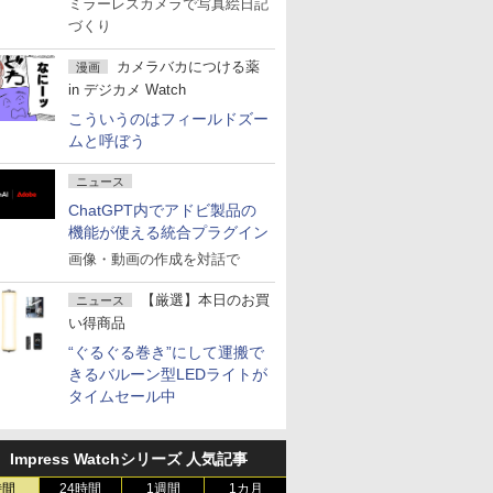
ミラーレスカメラで写真絵日記
づくり
カメラバカにつける薬
漫画
in デジカメ Watch
こういうのはフィールドズー
ムと呼ぼう
ニュース
ChatGPT内でアドビ製品の
機能が使える統合プラグイン
画像・動画の作成を対話で
【厳選】本日のお買
ニュース
い得商品
“ぐるぐる巻き”にして運搬で
きるバルーン型LEDライトが
タイムセール中
Impress Watchシリーズ 人気記事
時間
24時間
1週間
1カ月