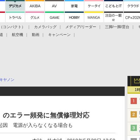
（コンパクト）
カメラバッグ
メディア/リーダー
三脚/一脚/雲台
道
航空機
動画
キャンペーン
キヤノン
1
D」のエラー頻発に無償修理対応
起因 電源が入らなくなる場合も