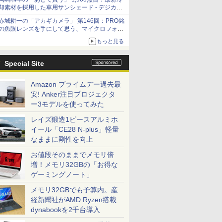
却素材を採用した車用サンシェード - デジカメ
Watch
赤城耕一の「アカギカメラ」 第146回：PRO銘
の魚眼レンズを手にして思う、マイクロフォー
サーズへの期待と可能性
もっと見る
Special Site
Amazon プライムデー過去最
安! Anker注目プロジェクタ
ー3モデルを使ってみた
レイズ鍛造1ピースアルミホ
イール「CE28 N-plus」軽量
なままに剛性を向上
お値段そのままでメモリ倍
増！メモリ32GBの「お得な
ゲーミングノート」
メモリ32GBでも予算内。産
経新聞社がAMD Ryzen搭載
dynabookを2千台導入