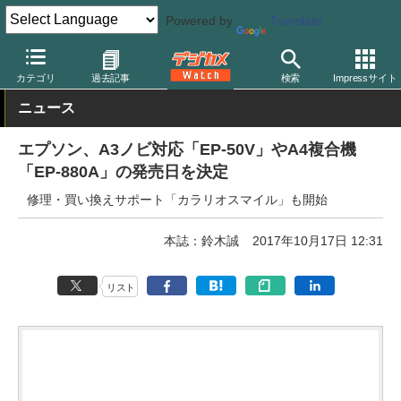
Powered by
Translate
デジカメ Watch
プリント関連
プリンター
エプソン
カテゴリ
過去記事
検索
Impressサイト
ニュース
エプソン、A3ノビ対応「EP-50V」やA4複合機
「EP-880A」の発売日を決定
修理・買い換えサポート「カラリオスマイル」も開始
本誌：鈴木誠
2017年10月17日 12:31
リスト