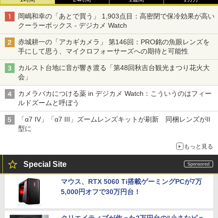
岡嶋和幸の「あとで買う」 1,903点目：高密閉で保冷効果が高い
クーラーボックス - デジカメ Watch
赤城耕一の「アカギカメラ」 第146回：PRO銘の魚眼レンズを
手にして思う、マイクロフォーサーズへの期待と可能性
カルスト台地に音が響き渡る「第48回秋吉台観光まつり花火大
会」
カメラバカにつける薬 in デジカメ Watch：こういうのはフィー
ルドズームと呼ぼう
「α7 IV」「α7 III」ズームレンズキットが刷新 同梱レンズがII
型に
もっと見る
Special Site
マウス、RTX 5060 Ti搭載ゲーミングPCが7万
5,000円オフで30万円台！