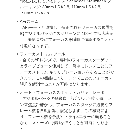
*現在対応しているレンズ Schneider Kreuznach ブ
ルーリング: 80mm LS f/2.8, 110mm LS f/2.8,
150mm LS f/2.8
AFrズーム
- AFrモードと連携し、補正されたフォーカス位置を
IQデジタルバックのスクリーンに 100% で拡大表示
し、撮影直後にフォーカスを瞬時に確認することが
可能になります。
フォーカストリム ツール
- 全てのAFレンズで、専用のフォーカスターゲット
とライブビューを使用して、簡単にレンズごとにフ
ォーカストリム キャリブレーションをすることがで
きます。この機能により、レンズごとのフォーカス
誤差を解消することが可能になります。
オート・フォーカススタック・カリキュレータ
- デジタルバックの解像度、設定された絞り値、レ
ンズ焦点距離から、フォーカススタックに必要なフ
レーム数を自動計算、設定します。この機能によ
り、フレーム数を予測やトライ&エラーに頼ること
なく、スムーズに撮影を行うことが可能になりま
す。