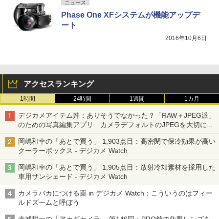
ニュース
Phase One XFシステムが機能アップデ
ート
2016年10月6日
アクセスランキング
1時間
24時間
1週間
1カ月
デジカメアイテム丼：ありそうでなかった？「RAW＋JPEG派」
のための写真編集アプリ カメラデフォルトのJPEGを大切にす
る「Filmator」
岡嶋和幸の「あとで買う」 1,903点目：高密閉で保冷効果が高い
クーラーボックス - デジカメ Watch
岡嶋和幸の「あとで買う」 1,905点目：放射冷却素材を採用した
車用サンシェード - デジカメ Watch
カメラバカにつける薬 in デジカメ Watch：こういうのはフィー
ルドズームと呼ぼう
赤城耕一の「アカギカメラ」 第146回：PRO銘の魚眼レンズを