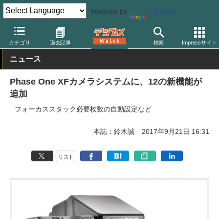
Powered by
Translate
デジカメ Watch
カメラ
中判カメラ/デジタルバック
フェーズワ
カテゴリ
過去記事
検索
Impressサイト
ニュース
Phase One XFカメラシステムに、12の新機能が
追加
フォーカススタック必要枚数の自動設定など
本誌：鈴木誠
2017年9月21日 16:31
リスト