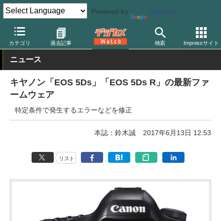
Powered by
Translate
デジカメ Watch
カメラ
一眼レフカメラ
キヤノン
カテゴリ
過去記事
検索
Impressサイト
ニュース
キヤノン「EOS 5Ds」「EOS 5Ds R」の最新ファ
ームウェア
特定条件で発生するエラーなどを修正
本誌：鈴木誠
2017年6月13日 12:53
リスト