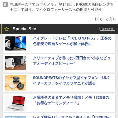
赤城耕一の「アカギカメラ」 第146回：PRO銘の魚眼レンズを
手にして思う、マイクロフォーサーズへの期待と可能性
もっと見る
Special Site
ハイグレードテレビ「TCL Q7D Pro」。圧巻の
色彩美で映画＆ゲームが極上体験に
クリエイティブが作った2万円台の“小さなピュ
アオーディオスピーカー”
SOUNDPEATSのイヤカフ型イヤフォン「UU2
イヤーカフ」をイヤカフマニアが語る
お値段そのままでメモリ倍増！メモリ32GBの
「お得なゲーミングノート」
レイズ鍛造1ピースアルミホイール「CE28 N-p