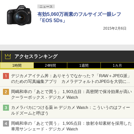
ニュース
有効5,060万画素のフルサイズ一眼レフ
「EOS 5Ds」
2015年2月6日
アクセスランキング
1時間
24時間
1週間
1カ月
デジカメアイテム丼：ありそうでなかった？「RAW＋JPEG派」
のための写真編集アプリ カメラデフォルトのJPEGを大切にす
る「Filmator」
岡嶋和幸の「あとで買う」 1,903点目：高密閉で保冷効果が高い
クーラーボックス - デジカメ Watch
カメラバカにつける薬 in デジカメ Watch：こういうのはフィー
ルドズームと呼ぼう
岡嶋和幸の「あとで買う」 1,905点目：放射冷却素材を採用した
車用サンシェード - デジカメ Watch