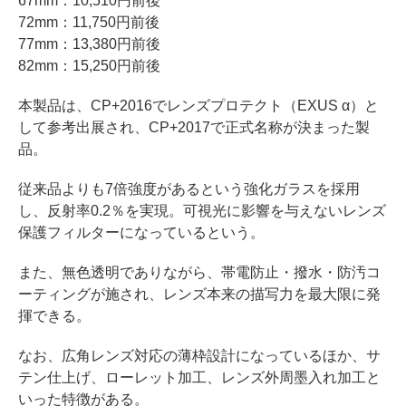
67mm：10,510円前後
72mm：11,750円前後
77mm：13,380円前後
82mm：15,250円前後
本製品は、CP+2016でレンズプロテクト（EXUS α）と
して参考出展され、CP+2017で正式名称が決まった製
品。
従来品よりも7倍強度があるという強化ガラスを採用
し、反射率0.2％を実現。可視光に影響を与えないレンズ
保護フィルターになっているという。
また、無色透明でありながら、帯電防止・撥水・防汚コ
ーティングが施され、レンズ本来の描写力を最大限に発
揮できる。
なお、広角レンズ対応の薄枠設計になっているほか、サ
テン仕上げ、ローレット加工、レンズ外周墨入れ加工と
いった特徴がある。