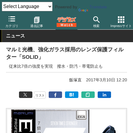
Powered by
Translate
デジカメ Watch
レンズ
レンズフィルター
マルミ光機
カテゴリ
過去記事
検索
Impressサイト
ニュース
マルミ光機、強化ガラス採用のレンズ保護フィル
ター「SOLID」
従来比7倍の強度を実現 撥水・防汚・帯電防止も
飯塚直
2017年3月10日 12:20
リスト