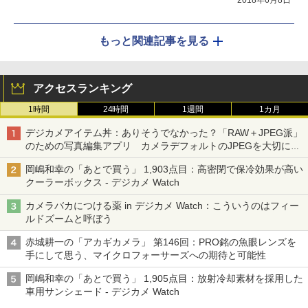
もっと関連記事を見る
アクセスランキング
1時間
24時間
1週間
1カ月
デジカメアイテム丼：ありそうでなかった？「RAW＋JPEG派」
のための写真編集アプリ カメラデフォルトのJPEGを大切にす
る「Filmator」
岡嶋和幸の「あとで買う」 1,903点目：高密閉で保冷効果が高い
クーラーボックス - デジカメ Watch
カメラバカにつける薬 in デジカメ Watch：こういうのはフィー
ルドズームと呼ぼう
赤城耕一の「アカギカメラ」 第146回：PRO銘の魚眼レンズを
手にして思う、マイクロフォーサーズへの期待と可能性
岡嶋和幸の「あとで買う」 1,905点目：放射冷却素材を採用した
車用サンシェード - デジカメ Watch