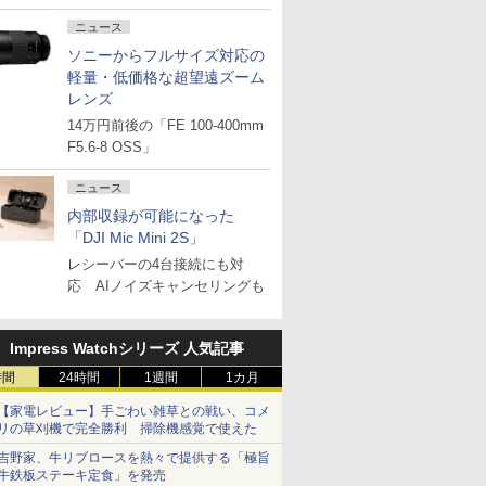
ニュース
ソニーからフルサイズ対応の
軽量・低価格な超望遠ズーム
レンズ
14万円前後の「FE 100-400mm
F5.6-8 OSS」
ニュース
内部収録が可能になった
「DJI Mic Mini 2S」
レシーバーの4台接続にも対
応 AIノイズキャンセリングも
Impress Watchシリーズ 人気記事
時間
24時間
1週間
1カ月
【家電レビュー】手ごわい雑草との戦い、コメ
リの草刈機で完全勝利 掃除機感覚で使えた
吉野家、牛リブロースを熱々で提供する「極旨
牛鉄板ステーキ定食」を発売