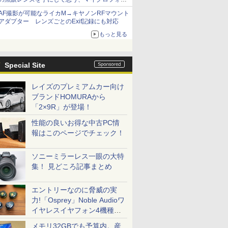
サーズへの期待と可能性
AF撮影が可能なライカM→キヤノンRFマウント
アダプター レンズごとのExif記録にも対応
もっと見る
Special Site
レイズのプレミアムカー向け
ブランドHOMURAから
「2×9R」が登場！
性能の良いお得な中古PC情
報はこのページでチェック！
ソニーミラーレス一眼の大特
集！ 見どころ記事まとめ
エントリーなのに脅威の実
力!「Osprey」Noble Audioワ
イヤレスイヤフォン4機種を
一気に聴く
メモリ32GBでも予算内。産