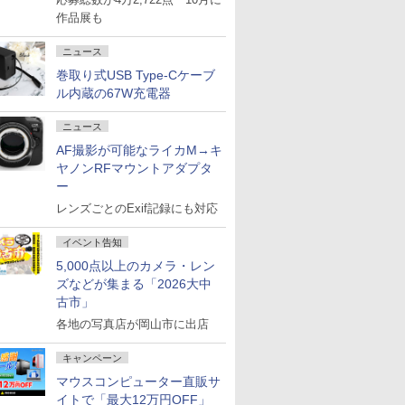
作品展も
ニュース
巻取り式USB Type-Cケーブ
ル内蔵の67W充電器
ニュース
AF撮影が可能なライカM→キ
ヤノンRFマウントアダプタ
ー
レンズごとのExif記録にも対応
イベント告知
5,000点以上のカメラ・レン
ズなどが集まる「2026大中
古市」
各地の写真店が岡山市に出店
キャンペーン
マウスコンピューター直販サ
イトで「最大12万円OFF」