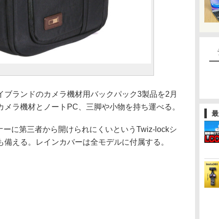
イブランドのカメラ機材用バックパック3製品を2月
カメラ機材とノートPC、三脚や小物を持ち運べる。
最
スナーに第三者から開けられにくいというTwiz-lockシ
も備える。レインカバーは全モデルに付属する。