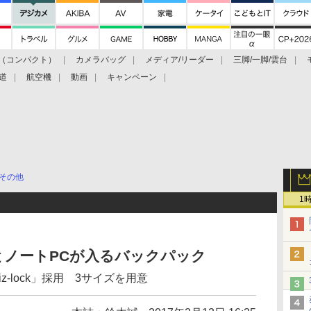
（コンパクト）
カメラバッグ
メディア/リーダー
三脚/一脚/雲台
道
航空機
動画
キャンペーン
その他
1
とノートPCが入るバックパック
-lock」採用 3サイズを用意