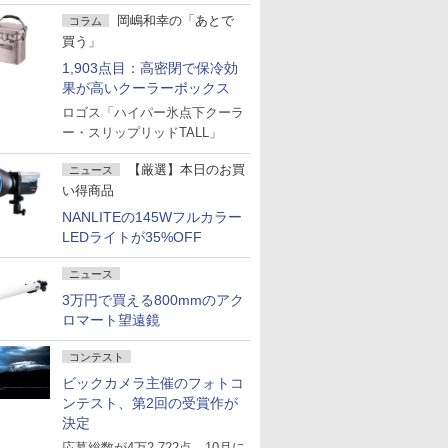
岡嶋和幸の「あとで
コラム
買う」
1,903点目：高密閉で保冷効
果が高いクーラーボックス
ロゴス「ハイパー氷点下クーラ
ー・スリップリッドTALL」
【厳選】本日のお買
ニュース
い得商品
NANLITEの145Wフルカラー
LEDライトが35%OFF
ニュース
3万円で買える800mmのアク
ロマート望遠鏡
コンテスト
ビックカメラ主催のフォトコ
ンテスト、第2回の受賞作が
決定
応募総数が4万2,722点 10月に