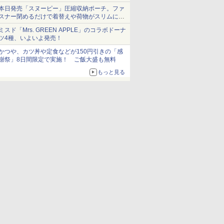
本日発売「スヌーピー」圧縮収納ポーチ。ファ
スナー閉めるだけで着替えや荷物がスリムにま
とまる
ミスド「Mrs. GREEN APPLE」のコラボドーナ
ツ4種、いよいよ発売！
かつや、カツ丼や定食などが150円引きの「感
謝祭」8日間限定で実施！ ご飯大盛も無料
もっと見る