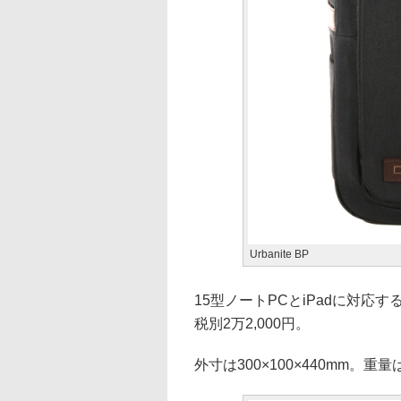
Urbanite BP
15型ノートPCとiPadに対
税別2万2,000円。
外寸は300×100×440mm。重量は