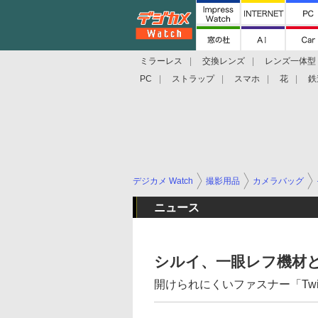
ミラーレス
交換レンズ
レンズ一体型
PC
ストラップ
スマホ
花
鉄
デジカメ Watch
撮影用品
カメラバッグ
ニュース
シルイ、一眼レフ機材
開けられにくいファスナー「Twiz