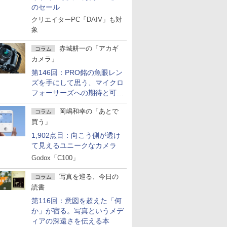
のセール
クリエイターPC「DAIV」も対
象
赤城耕一の「アカギ
コラム
カメラ」
第146回：PRO銘の魚眼レン
ズを手にして思う、マイクロ
フォーサーズへの期待と可能
性
岡嶋和幸の「あとで
コラム
買う」
1,902点目：向こう側が透け
て見えるユニークなカメラ
Godox「C100」
写真を巡る、今日の
コラム
読書
第116回：意図を超えた「何
か」が宿る。写真というメデ
ィアの深遠さを伝える本