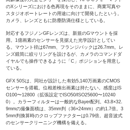
のXシリーズにおける色再現をそのままに、商業写真や
スタジオポートレートの用途に向けて開発したという。
カメラ、レンズともに防塵防滴仕様としている。
対応するフジノンGFレンズは、新規のGマウントを採
用。1億画素のセンサーを見据えた光学設計としてい
る。マウント径は67mm、フランジバックは26.7mm。レ
ンズ鏡筒に絞りリングを設けるが、カメラのコマンドダ
イヤルでも操作できるように「C」ポジションを用意し
ている。
GFX 50Sは、同社が設計した有効5,140万画素のCMOS
センサーを搭載。位相差検出画素は持たない。感度はIS
O100〜12800（拡張設定でISO50/ISO25600〜10240
0）。カラーフィルターは一般的なBayer配列。43.8×32.
9mmの撮像面積は、35mm判（36×24mm）の約1.7倍。3
5mm判換算時のクロップファクターは0.79倍。超音波式
のセンサークリーニング機構を備える。