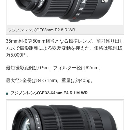
フジノンレンズGF63mm F2.8 R WR
35mm判換算50mm相当となる標準レンズ。前群繰り出し
方式で撮影距離による収差変動を抑えた。価格は税別19
万5,000円。
最短撮影距離は0.5m。フィルター径は62mm。
最大径×全長は84×71mm。重量は約405g。
フジノンレンズGF32-64mm F4 R LM WR