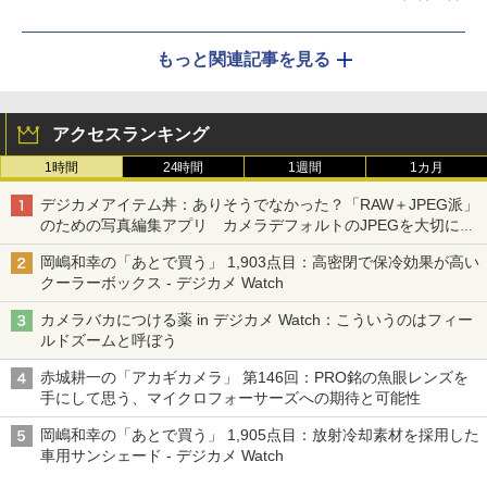
もっと関連記事を見る
アクセスランキング
1時間
24時間
1週間
1カ月
デジカメアイテム丼：ありそうでなかった？「RAW＋JPEG派」
のための写真編集アプリ カメラデフォルトのJPEGを大切にす
る「Filmator」
岡嶋和幸の「あとで買う」 1,903点目：高密閉で保冷効果が高い
クーラーボックス - デジカメ Watch
カメラバカにつける薬 in デジカメ Watch：こういうのはフィー
ルドズームと呼ぼう
赤城耕一の「アカギカメラ」 第146回：PRO銘の魚眼レンズを
手にして思う、マイクロフォーサーズへの期待と可能性
岡嶋和幸の「あとで買う」 1,905点目：放射冷却素材を採用した
車用サンシェード - デジカメ Watch