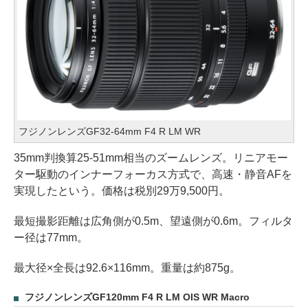
フジノンレンズGF32-64mm F4 R LM WR
35mm判換算25-51mm相当のズームレンズ。リニアモー
ター駆動のインナーフォーカス方式で、高速・静音AFを
実現したという。価格は税別29万9,500円。
最短撮影距離は広角側が0.5m、望遠側が0.6m。フィルタ
ー径は77mm。
最大径×全長は92.6×116mm。重量は約875g。
フジノンレンズGF120mm F4 R LM OIS WR Macro