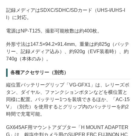
記録メディアはSDXC/SDHC/SDカード（UHS-I/UHS-I
I）に対応。
電源はNP-T125。撮影可能枚数は約400枚。
外形寸法は147.5×94.2×91.4mm。重量は約825g（バッテ
リー、記録メディア込み）、約920g（EVF装着時）、約
740g（本体のみ）。
各種アクセサリー（別売）
縦位置バッテリーグリップ「VG-GFX1」は、レリーズボ
タン、ダイヤル、ファンクションボタンなどを横位置と
同様に配置。バッテリー1つを装填できるほか、「AC-15
V」（別売）を使用するとグリップ内のバッテリーを約2
時間で充電可能。
GX645AF用マウントアダプター「H MOUNT ADAPTER
G」は、銀塩中判カメラ用のSUPER EBC FUJINON HC