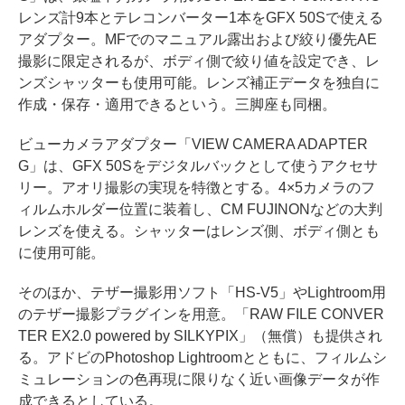
レンズ計9本とテレコンバーター1本をGFX 50Sで使える
アダプター。MFでのマニュアル露出および絞り優先AE
撮影に限定されるが、ボディ側で絞り値を設定でき、レ
ンズシャッターも使用可能。レンズ補正データを独自に
作成・保存・適用できるという。三脚座も同梱。
ビューカメラアダプター「VIEW CAMERA ADAPTER
G」は、GFX 50Sをデジタルバックとして使うアクセサ
リー。アオリ撮影の実現を特徴とする。4×5カメラのフ
ィルムホルダー位置に装着し、CM FUJINONなどの大判
レンズを使える。シャッターはレンズ側、ボディ側とも
に使用可能。
そのほか、テザー撮影用ソフト「HS-V5」やLightroom用
のテザー撮影プラグインを用意。「RAW FILE CONVER
TER EX2.0 powered by SILKYPIX」（無償）も提供され
る。アドビのPhotoshop Lightroomとともに、フィルムシ
ミュレーションの色再現に限りなく近い画像データが作
成できるとしている。