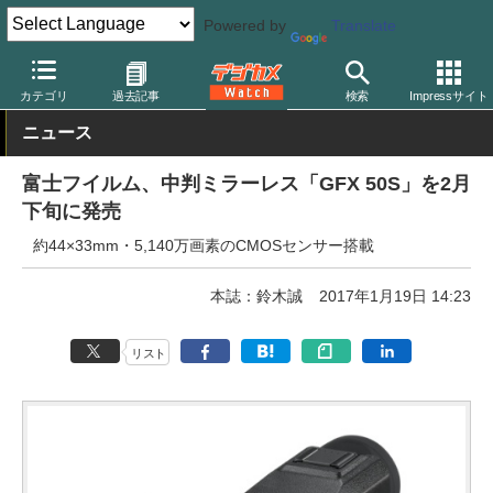
Powered by
Translate
デジカメ Watch
カメラ
ミラーレスカメラ
富士フイルム
カテゴリ
過去記事
検索
Impressサイト
ニュース
富士フイルム、中判ミラーレス「GFX 50S」を2月
下旬に発売
約44×33mm・5,140万画素のCMOSセンサー搭載
本誌：鈴木誠
2017年1月19日 14:23
リスト