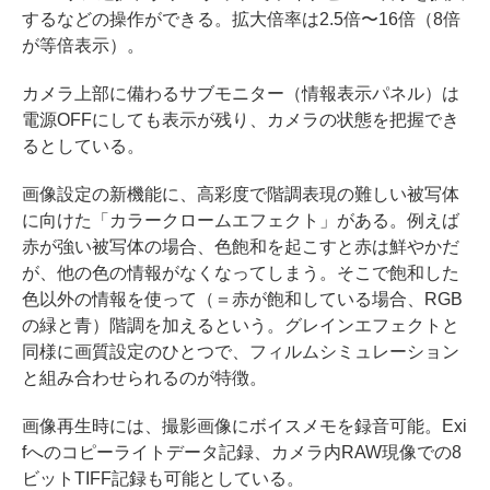
するなどの操作ができる。拡大倍率は2.5倍〜16倍（8倍
が等倍表示）。
カメラ上部に備わるサブモニター（情報表示パネル）は
電源OFFにしても表示が残り、カメラの状態を把握でき
るとしている。
画像設定の新機能に、高彩度で階調表現の難しい被写体
に向けた「カラークロームエフェクト」がある。例えば
赤が強い被写体の場合、色飽和を起こすと赤は鮮やかだ
が、他の色の情報がなくなってしまう。そこで飽和した
色以外の情報を使って（＝赤が飽和している場合、RGB
の緑と青）階調を加えるという。グレインエフェクトと
同様に画質設定のひとつで、フィルムシミュレーション
と組み合わせられるのが特徴。
画像再生時には、撮影画像にボイスメモを録音可能。Exi
fへのコピーライトデータ記録、カメラ内RAW現像での8
ビットTIFF記録も可能としている。