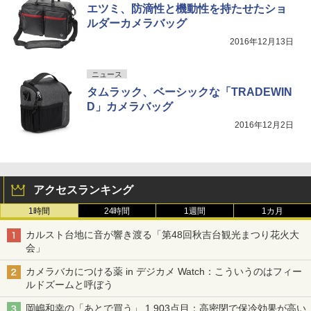
エツミ、防滴性と機動性を持たせたショ
ルダーカメラバッグ
2016年12月13日
ニュース
タムラック、ベーシックな「TRADEWIN
D」カメラバッグ
2016年12月2日
アクセスランキング
1時間
24時間
1週間
1カ月
カルスト台地に音が響き渡る「第48回秋吉台観光まつり花火大
会」
カメラバカにつける薬 in デジカメ Watch：こういうのはフィー
ルドズームと呼ぼう
岡嶋和幸の「あとで買う」 1,903点目：高密閉で保冷効果が高い