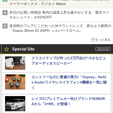
クーラーボックス - デジカメ Watch
本日のお買い得商品 車内の温度上昇を緩やかにする「遮光マジ
カルシェード」が42%OFF
逆光時のフレアにこだわったMマウントレンズ 真ちゅう鏡筒の
「Ksana 35mm f/2 ASPH. シルバークローム」
もっと見る
Special Site
クリエイティブが作った2万円台の“小さなピュ
アオーディオスピーカー”
エントリーなのに脅威の実力!「Osprey」Nobl
e Audioワイヤレスイヤフォン4機種を一気に聴
く
レイズのプレミアムカー向けブランドHOMUR
Aから「2×9R」が登場！