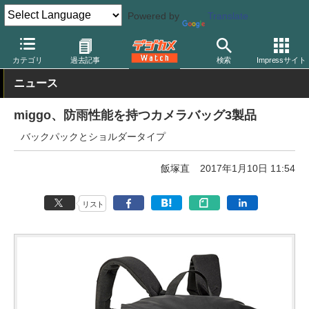
Powered by
Translate
デジカメ Watch
撮影用品
カメラバッグ
その他
カテゴリ
過去記事
検索
Impressサイト
ニュース
miggo、防雨性能を持つカメラバッグ3製品
バックパックとショルダータイプ
飯塚直
2017年1月10日 11:54
リスト