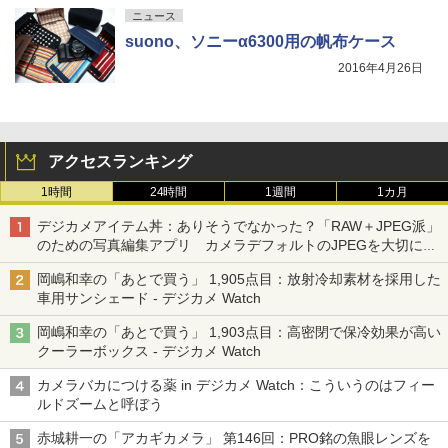
ニュース
suono、ソニーα6300用の帆布ケース
2016年4月26日
アクセスランキング
1時間
24時間
1週間
1カ月
デジカメアイテム丼：ありそうでなかった？「RAW＋JPEG派」
のための写真編集アプリ カメラデフォルトのJPEGを大切にす
る「Filmator」
岡嶋和幸の「あとで買う」 1,905点目：放射冷却素材を採用した
車用サンシェード - デジカメ Watch
岡嶋和幸の「あとで買う」 1,903点目：高密閉で保冷効果が高い
クーラーボックス - デジカメ Watch
カメラバカにつける薬 in デジカメ Watch：こういうのはフィー
ルドズームと呼ぼう
赤城耕一の「アカギカメラ」 第146回：PRO銘の魚眼レンズを