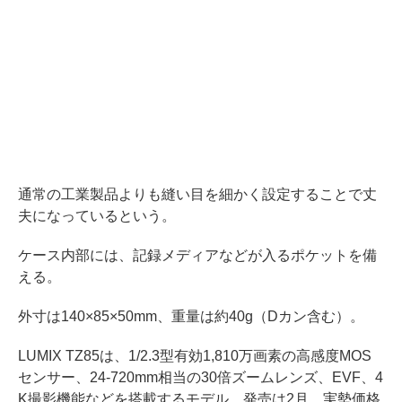
通常の工業製品よりも縫い目を細かく設定することで丈
夫になっているという。
ケース内部には、記録メディアなどが入るポケットを備
える。
外寸は140×85×50mm、重量は約40g（Dカン含む）。
LUMIX TZ85は、1/2.3型有効1,810万画素の高感度MOS
センサー、24-720mm相当の30倍ズームレンズ、EVF、4
K撮影機能などを搭載するモデル。発売は2月。実勢価格