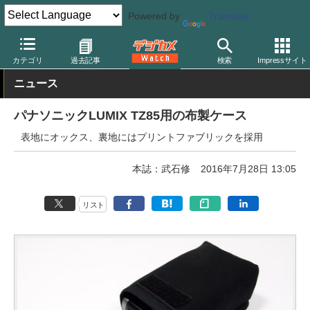
Powered by
Translate
デジカメ Watch
撮影用品
ボディケース
その他
カテゴリ
過去記事
検索
Impressサイト
ニュース
パナソニックLUMIX TZ85用の布製ケース
表地にオックス、裏地にはプリントファブリックを採用
本誌：武石修
2016年7月28日 13:05
リスト