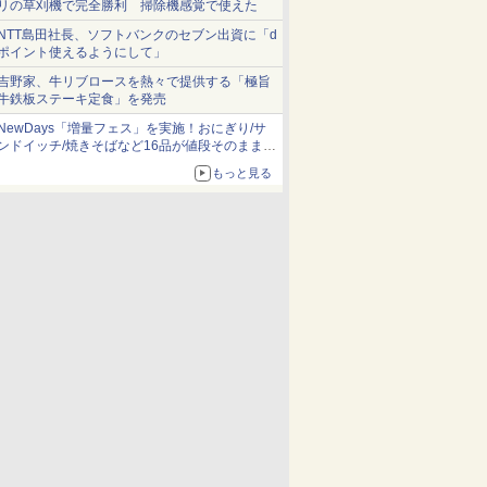
リの草刈機で完全勝利 掃除機感覚で使えた
NTT島田社長、ソフトバンクのセブン出資に「d
ポイント使えるようにして」
吉野家、牛リブロースを熱々で提供する「極旨
牛鉄板ステーキ定食」を発売
NewDays「増量フェス」を実施！おにぎり/サ
ンドイッチ/焼きそばなど16品が値段そのままで
ボリュームアップ
もっと見る