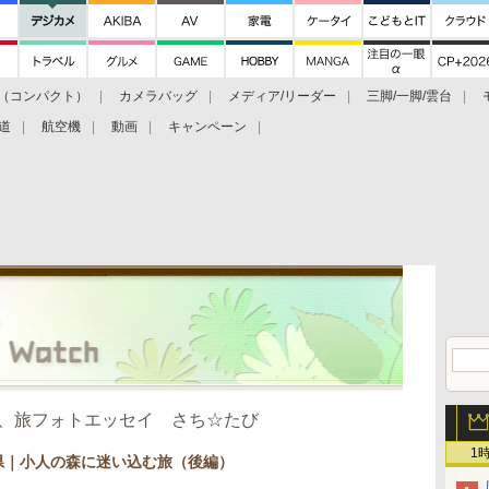
（コンパクト）
カメラバッグ
メディア/リーダー
三脚/一脚/雲台
道
航空機
動画
キャンペーン
、旅フォトエッセイ さち☆たび
1
長野県｜小人の森に迷い込む旅（後編）