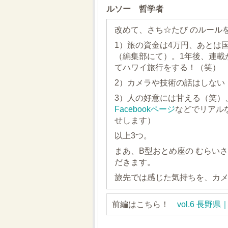
ルソー 哲学者
改めて、さち☆たび のルール
1）旅の資金は4万円、あとは
（編集部にて）。1年後、連載
てハワイ旅行をする！（笑）
2）カメラや技術の話はしない
3）人の好意には甘える（笑）
Facebookページ
などでリアル
せします）
以上3つ。
まあ、B型おとめ座の むらい
だきます。
旅先では感じた気持ちを、カ
前編はこちら！
vol.6 長