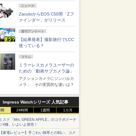
ニュース
ZacutoからEOS C50用「Zフ
ァインダー」がリリース
週刊アンケート
【結果発表】撮影旅行でLCC
使っている？
コラム
ミラーレスカメラユーザーの
ための「動画サブカメラ論」
アクションカメラにジンバルカ
メラ……その実質的な違いは？
Impress Watchシリーズ 人気記事
時間
24時間
1週間
1カ月
ミスド「Mrs. GREEN APPLE」のコラボドーナ
ツ4種、いよいよ発売！
【家電レビュー】手ごわい雑草との戦い、コメ