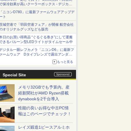
で保冷効果が高いクーラーボックス - デジカメ
Watch
「ニコンD780」に最新ファームウェアアップデ
ート
茨城空港で「羽田空港フェア」が開催 航空会社
のオリジナルグッズなども販売
本日のお買い得商品 “ぐるぐる巻き”にして運搬
できるバルーン型LEDライトがタイムセール中
デジタル一眼レフカメラ「ニコンD6」に最新フ
ァームウェア Dタイプレンズで露出アンダー
になる現象の修正など
もっと見る
Special Site
メモリ32GBでも予算内。産
経新聞社がAMD Ryzen搭載
dynabookを2千台導入
性能の良いお得な中古PC情
報はこのページでチェック！
レイズ鍛造1ピースアルミホ