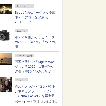
キャンペーン
BougeRVのポータブル冷蔵
庫・エアコンなど最大
70％OFFに
ニュース
ボディを傷から守るイージー
カバーに「α7 V」「α7R VI」
用
イベント告知
四国水族館で「Nightscapeこ
がねいろ2026」が開催中。
夕暮れ時にイルカたちがパフ
ォーマンスを繰り広げる
ニュース
Vlogカメラから“コンパクト
シネマカメラ”へ…DJIが
「Osmo Pocket」を再定義
ポートレート重視の映像設計に