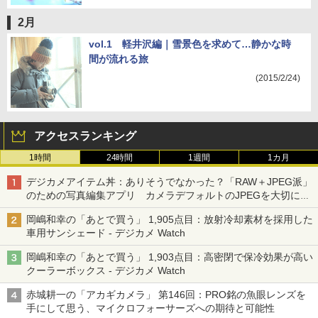
2月
vol.1 軽井沢編｜雪景色を求めて…静かな時
間が流れる旅
(2015/2/24)
アクセスランキング
1時間
24時間
1週間
1カ月
デジカメアイテム丼：ありそうでなかった？「RAW＋JPEG派」
のための写真編集アプリ カメラデフォルトのJPEGを大切にす
る「Filmator」
岡嶋和幸の「あとで買う」 1,905点目：放射冷却素材を採用した
車用サンシェード - デジカメ Watch
岡嶋和幸の「あとで買う」 1,903点目：高密閉で保冷効果が高い
クーラーボックス - デジカメ Watch
赤城耕一の「アカギカメラ」 第146回：PRO銘の魚眼レンズを
手にして思う、マイクロフォーサーズへの期待と可能性