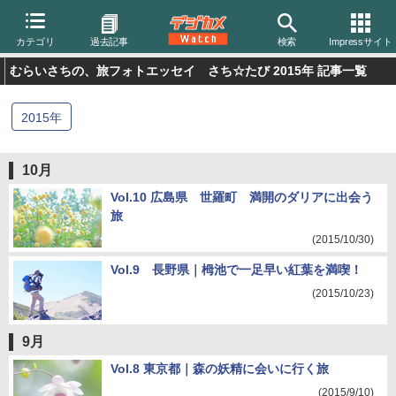
カテゴリ
過去記事
検索
Impressサイト
むらいさちの、旅フォトエッセイ さち☆たび 2015年 記事一覧
2015
年
10月
Vol.10 広島県 世羅町 満開のダリアに出会う
旅
(2015/10/30)
Vol.9 長野県｜栂池で一足早い紅葉を満喫！
(2015/10/23)
9月
Vol.8 東京都｜森の妖精に会いに行く旅
(2015/9/10)