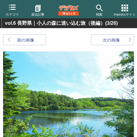
カテゴリ
過去記事
検索
Impressサイト
vol.6 長野県｜小人の森に迷い込む旅（後編）
(3/26)
前の画像
次の画像