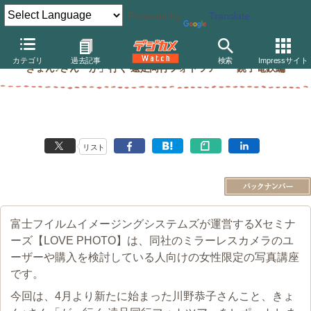
Powered by
Translate
【女性向け講座】富士フイルムLOVE PHOTO
カテゴリ
過去記事
検索
Impressサイト
きょん♪さん「が」行く 遠足同行フォトツアー 銚子電鉄編
リスト
富士フイルムイメージングシステムズが運営するXセミナ
ーズ【LOVE PHOTO】は、同社のミラーレスカメラのユ
ーザーや購入を検討している人向けの女性限定の写真講座
です。
今回は、4月より新たに始まった川野恭子さんこと、きょ