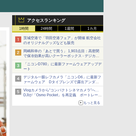
アクセスランキング
1時間
24時間
1週間
1カ月
茨城空港で「羽田空港フェア」が開催 航空会社
のオリジナルグッズなども販売
岡嶋和幸の「あとで買う」 1,903点目：高密閉
で保冷効果が高いクーラーボックス - デジカメ
Watch
「ニコンD780」に最新ファームウェアアップデ
ート
デジタル一眼レフカメラ「ニコンD6」に最新フ
ァームウェア Dタイプレンズで露出アンダー
になる現象の修正など
Vlogカメラから“コンパクトシネマカメラ”へ…
DJIが「Osmo Pocket」を再定義 ポートレート
重視の映像設計に
もっと見る