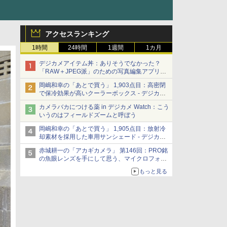
アクセスランキング
1時間
24時間
1週間
1カ月
デジカメアイテム丼：ありそうでなかった？
「RAW＋JPEG派」のための写真編集アプリ
カメラデフォルトのJPEGを大切にする
岡嶋和幸の「あとで買う」 1,903点目：高密閉
「Filmator」
で保冷効果が高いクーラーボックス - デジカメ
Watch
カメラバカにつける薬 in デジカメ Watch：こう
いうのはフィールドズームと呼ぼう
岡嶋和幸の「あとで買う」 1,905点目：放射冷
却素材を採用した車用サンシェード - デジカメ
Watch
赤城耕一の「アカギカメラ」 第146回：PRO銘
の魚眼レンズを手にして思う、マイクロフォー
サーズへの期待と可能性
もっと見る